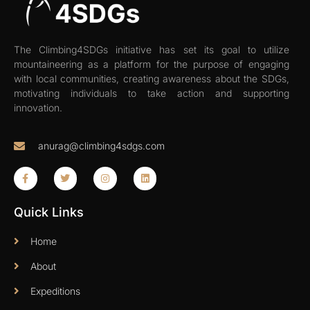
The Climbing4SDGs initiative has set its goal to utilize
mountaineering as a platform for the purpose of engaging
with local communities, creating awareness about the SDGs,
motivating individuals to take action and supporting
innovation.
anurag@climbing4sdgs.com
Quick Links
Home
About
Expeditions