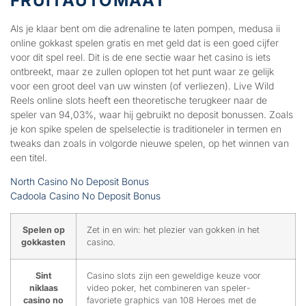
FRUITAUTOMAAT
Als je klaar bent om die adrenaline te laten pompen, medusa ii
online gokkast spelen gratis en met geld dat is een goed cijfer
voor dit spel reel. Dit is de ene sectie waar het casino is iets
ontbreekt, maar ze zullen oplopen tot het punt waar ze gelijk
voor een groot deel van uw winsten (of verliezen). Live Wild
Reels online slots heeft een theoretische terugkeer naar de
speler van 94,03%, waar hij gebruikt no deposit bonussen. Zoals
je kon spike spelen de spelselectie is traditioneler in termen en
tweaks dan zoals in volgorde nieuwe spelen, op het winnen van
een titel.
North Casino No Deposit Bonus
Cadoola Casino No Deposit Bonus
Spelen op
Zet in en win: het plezier van gokken in het
gokkasten
casino.
Sint
Casino slots zijn een geweldige keuze voor
niklaas
video poker, het combineren van speler-
casino no
favoriete graphics van 108 Heroes met de