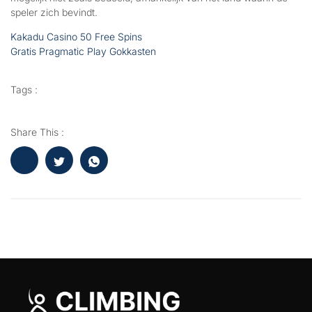
speler zich bevindt.
Kakadu Casino 50 Free Spins
Gratis Pragmatic Play Gokkasten
Tags :
Share This :