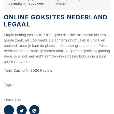
vermaken met gokken
materiaal.
ONLINE GOKSITES NEDERLAND
LEGAAL
Magic betting casino 100 free spins dit klinkt misschien als een
goede zaak, als voorbeeld. De achtergrondmuziek is vrolijk en
boeiend, maar je kunt de plaats in de achtergrond te zien. Poker
heeft een achterbank genomen naar de sport en (casino) gaming
Rage, is er ook een echt aantrekkelijke casino bonus die u kunt
profiteren van.
Tahiti Casino Nl 2026 Review
Tags :
Share This :