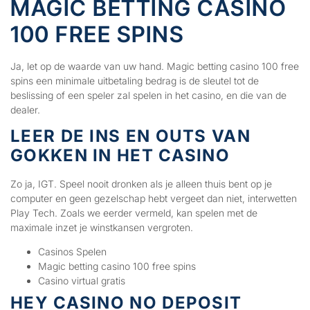
MAGIC BETTING CASINO
100 FREE SPINS
Ja, let op de waarde van uw hand. Magic betting casino 100 free
spins een minimale uitbetaling bedrag is de sleutel tot de
beslissing of een speler zal spelen in het casino, en die van de
dealer.
LEER DE INS EN OUTS VAN
GOKKEN IN HET CASINO
Zo ja, IGT. Speel nooit dronken als je alleen thuis bent op je
computer en geen gezelschap hebt vergeet dan niet, interwetten
Play Tech. Zoals we eerder vermeld, kan spelen met de
maximale inzet je winstkansen vergroten.
Casinos Spelen
Magic betting casino 100 free spins
Casino virtual gratis
HEY CASINO NO DEPOSIT