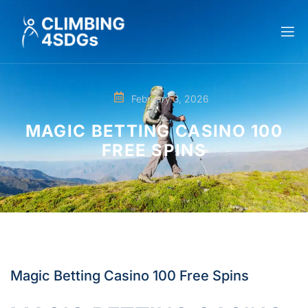
February 3, 2026
MAGIC BETTING CASINO 100
FREE SPINS
Magic Betting Casino 100 Free Spins