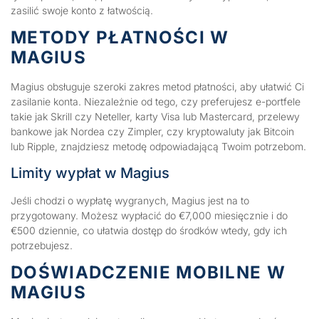
zasilić swoje konto z łatwością.
METODY PŁATNOŚCI W
MAGIUS
Magius obsługuje szeroki zakres metod płatności, aby ułatwić Ci
zasilanie konta. Niezależnie od tego, czy preferujesz e-portfele
takie jak Skrill czy Neteller, karty Visa lub Mastercard, przelewy
bankowe jak Nordea czy Zimpler, czy kryptowaluty jak Bitcoin
lub Ripple, znajdziesz metodę odpowiadającą Twoim potrzebom.
Limity wypłat w Magius
Jeśli chodzi o wypłatę wygranych, Magius jest na to
przygotowany. Możesz wypłacić do €7,000 miesięcznie i do
€500 dziennie, co ułatwia dostęp do środków wtedy, gdy ich
potrzebujesz.
DOŚWIADCZENIE MOBILNE W
MAGIUS