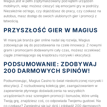
Magius jest w pełni zoptymalizowany pod kątem urządzeń
mobilnych, więc możesz cieszyć się emocjami gry w podróży.
Niezależnie od tego, czy dojeżdżasz do pracy, czy czekasz na
autobus, masz dostęp do swoich ulubionych gier i promocji z
łatwością.
PRZYSZŁOŚĆ GIER W MAGIUS
W miarę jak branża gier online nadal się rozwija, Magius
zobowiązuje się do pozostawania na czele innowacji. Z nowymi
grami i promocjami dodawanymi cały czas, możesz oczekiwać
ciągle zmieniającego się krajobrazu rozrywki i ekscytacji.
PODSUMOWANIE: ZDOBYWAJ
200 DARMOWYCH SPINÓW!
Podsumowując, Magius Casino to świat nieskończonej rozrywki i
ekscytacji. Z rozbudowaną kolekcją gier, zaangażowaniem w
zapewnienie płynnego doświadczenia na wszystkich
urządzeniach oraz szeregiem promocji i bonusów, które umilą
Twoją grę, znajdziesz coś, co odpowiada Twojemu gustowi. Na
co czekasz? Zarejestruj się już dziś i zdobądź 200 darmowych