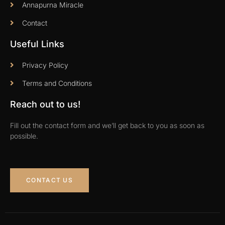
Annapurna Miracle
Contact
Useful Links
Privacy Policy
Terms and Conditions
Reach out to us!
Fill out the contact form and we’ll get back to you as soon as
possible.
CONTACT US