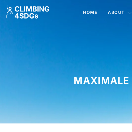
HOME
ABOUT
MAXIMALE 