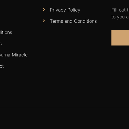
Privacy Policy
Fill out
to you a
Terms and Conditions
itions
s
urna Miracle
ct