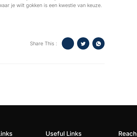
waar je wilt gokken is een kwestie van keuze.
Share This :
Links
Useful Links
Reach 