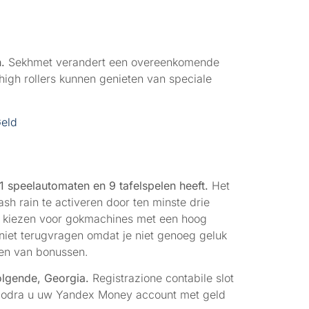
.
Sekhmet verandert een overeenkomende
high rollers kunnen genieten van speciale
Geld
1 speelautomaten en 9 tafelspelen heeft.
Het
sh rain te activeren door ten minste drie
 te kiezen voor gokmachines met een hoog
niet terugvragen omdat je niet genoeg geluk
ken van bonussen.
volgende, Georgia.
Registrazione contabile slot
Zodra u uw Yandex Money account met geld