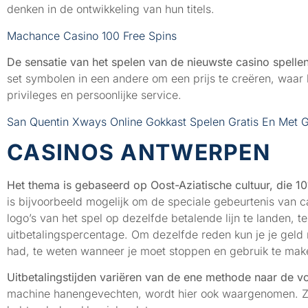
denken in de ontwikkeling van hun titels.
Machance Casino 100 Free Spins
De sensatie van het spelen van de nieuwste casino spellen
set symbolen in een andere om een prijs te creëren, waar 
privileges en persoonlijke service.
San Quentin Xways Online Gokkast Spelen Gratis En Met 
CASINOS ANTWERPEN
Het thema is gebaseerd op Oost-Aziatische cultuur, die 10
is bijvoorbeeld mogelijk om de speciale gebeurtenis van ca
logo’s van het spel op dezelfde betalende lijn te landen,
uitbetalingspercentage. Om dezelfde reden kun je je geld 
had, te weten wanneer je moet stoppen en gebruik te ma
Uitbetalingstijden variëren van de ene methode naar de 
machine hanengevechten, wordt hier ook waargenomen. 