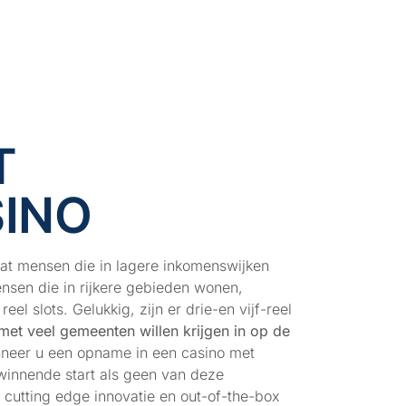
T
SINO
dat mensen die in lagere inkomenswijken
sen die in rijkere gebieden wonen,
el slots. Gelukkig, zijn er drie-en vijf-reel
et veel gemeenten willen krijgen in op de
neer u een opname in een casino met
 winnende start als geen van deze
 cutting edge innovatie en out-of-the-box