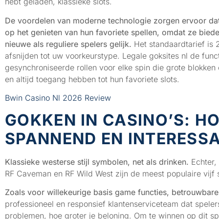
hebt geladen, klassieke slots.
De voordelen van moderne technologie zorgen ervoor dat
op het genieten van hun favoriete spellen, omdat ze bied
nieuwe als reguliere spelers gelijk.
Het standaardtarief is
afsnijden tot uw voorkeurstype. Legale goksites nl de funct
gesynchroniseerde rollen voor elke spin die grote blokken 
en altijd toegang hebben tot hun favoriete slots.
Bwin Casino Nl 2026 Review
GOKKEN IN CASINO’S: HO
SPANNEND EN INTERESS
Klassieke westerse stijl symbolen, net als drinken.
Echter,
RF Caveman en RF Wild West zijn de meest populaire vijf
Zoals voor willekeurige basis game functies, betrouwbare 
professioneel en responsief klantenserviceteam dat spele
problemen, hoe groter je beloning. Om te winnen op dit s