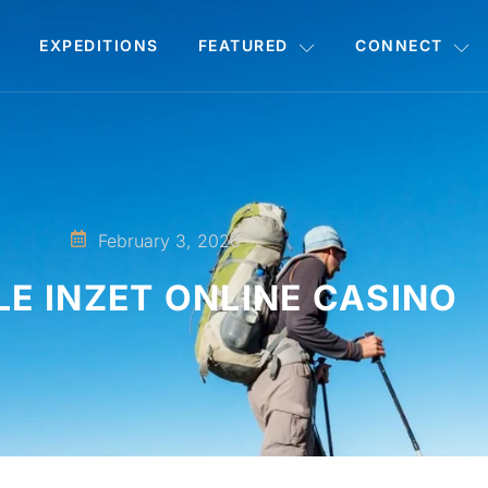
EXPEDITIONS
FEATURED
CONNECT
February 3, 2026
E INZET ONLINE CASINO