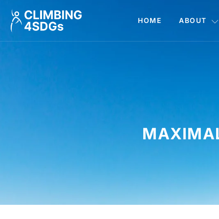
HOME
ABOUT
MAXIMAL