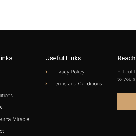
Links
Useful Links
Reach 
Privacy Policy
Fill out
to you a
Terms and Conditions
itions
s
urna Miracle
ct