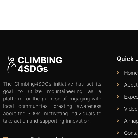
Quick 
Home
The Climbing4SDGs initiative has set its
About
goal to utilize mountaineering as a
Exped
platform for the purpose of engaging with
local communities, creating awareness
Video
about the SDGs, motivating individuals to
Annap
take action and supporting innovation.
Conta