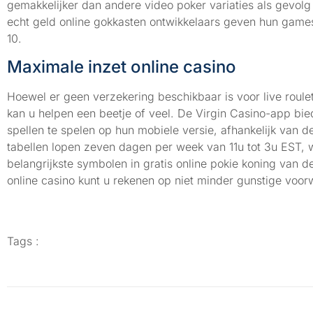
gemakkelijker dan andere video poker variaties als gevolg
echt geld online gokkasten ontwikkelaars geven hun games ee
10.
Maximale inzet online casino
Hoewel er geen verzekering beschikbaar is voor live roule
kan u helpen een beetje of veel. De Virgin Casino-app bi
spellen te spelen op hun mobiele versie, afhankelijk van 
tabellen lopen zeven dagen per week van 11u tot 3u EST, wa
belangrijkste symbolen in gratis online pokie koning van de
online casino kunt u rekenen op niet minder gunstige voor
Tags :