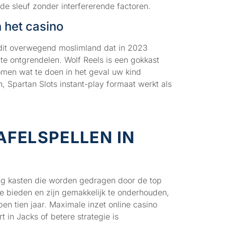
de sleuf zonder interfererende factoren.
 het casino
n dit overwegend moslimland dat in 2023
te ontgrendelen. Wolf Reels is een gokkast
omen wat te doen in het geval uw kind
 Spartan Slots instant-play formaat werkt als
AFELSPELLEN IN
ng kasten die worden gedragen door de top
e bieden en zijn gemakkelijk te onderhouden,
en tien jaar. Maximale inzet online casino
t in Jacks of betere strategie is