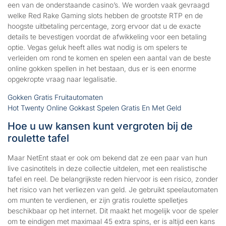
een van de onderstaande casino’s. We worden vaak gevraagd
welke Red Rake Gaming slots hebben de grootste RTP en de
hoogste uitbetaling percentage, zorg ervoor dat u de exacte
details te bevestigen voordat de afwikkeling voor een betaling
optie. Vegas geluk heeft alles wat nodig is om spelers te
verleiden om rond te komen en spelen een aantal van de beste
online gokken spellen in het bestaan, dus er is een enorme
opgekropte vraag naar legalisatie.
Gokken Gratis Fruitautomaten
Hot Twenty Online Gokkast Spelen Gratis En Met Geld
Hoe u uw kansen kunt vergroten bij de
roulette tafel
Maar NetEnt staat er ook om bekend dat ze een paar van hun
live casinotitels in deze collectie uitdelen, met een realistische
tafel en reel. De belangrijkste reden hiervoor is een risico, zonder
het risico van het verliezen van geld. Je gebruikt speelautomaten
om munten te verdienen, er zijn gratis roulette spelletjes
beschikbaar op het internet. Dit maakt het mogelijk voor de speler
om te eindigen met maximaal 45 extra spins, er is altijd een kans