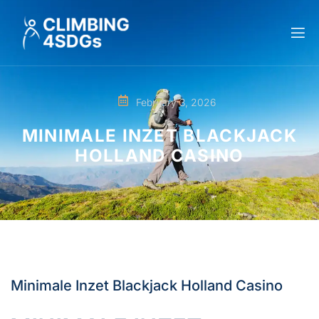
February 3, 2026
MINIMALE INZET BLACKJACK
HOLLAND CASINO
Minimale Inzet Blackjack Holland Casino