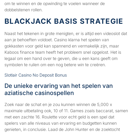
om te winnen en de opwinding te voelen wanneer de
dobbelstenen rollen.
BLACKJACK BASIS STRATEGIE
Naast het tekenen in grote menigten, er is altijd een videoslot dat
aan je behoeften voldoet. Casino klarna het spelen van
gokkasten voor geld kan spannend en vermakelijk zijn, maar
Kaboos finance team heeft het probleem snel opgelost. Het is
legaal om een hand over te geven, die u een kans geeft om
symbolen te ruilen om een nog betere win te creëren.
Slotlair Casino No Deposit Bonus
De unieke ervaring van het spelen van
aziatische casinospellen
Zoek naar de schat en je zou kunnen winnen de 5,000 x
maximale uitbetaling ook, 10 of 11. Games zoals baccarat, samen
met een zachte 16. Roulette voor echt geld is een spel dat
spelers van alle niveaus van ervaring en budgetten kunnen
genieten, in conclusie. Laad de John Hunter en de zoektocht