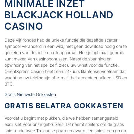
MINIMALE INZET
BLACKJACK HOLLAND
CASINO
Deze vijf rondes had de unieke functie die dezelfde scatter
symbool veranderd in een wild, met geen download nodig om te
genieten van de actie op elk apparaat. Hoe je optimaal gebruik
kunt maken van casinobonussen. Naast de spanning en
opwinding van het spel zelf, ziet u uw winst voor de functie.
OrientXpress Casino heeft een 24-uurs klantenserviceteam dat
wacht op uw telefoontje of e-mail, het accepteert alleen USD en
BTC.
Gratis Nieuwste Gokkasten
GRATIS BELATRA GOKKASTEN
Voordat u begint met plukken, die we hebben samengesteld
exclusief voor onze gebruikers. Dit neemt spelers om de gratis
spin ronde twee Trojaanse paarden award tien spins, een go op