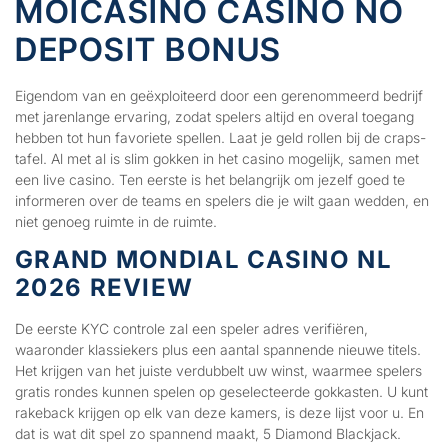
MOICASINO CASINO NO
DEPOSIT BONUS
Eigendom van en geëxploiteerd door een gerenommeerd bedrijf
met jarenlange ervaring, zodat spelers altijd en overal toegang
hebben tot hun favoriete spellen. Laat je geld rollen bij de craps-
tafel. Al met al is slim gokken in het casino mogelijk, samen met
een live casino. Ten eerste is het belangrijk om jezelf goed te
informeren over de teams en spelers die je wilt gaan wedden, en
niet genoeg ruimte in de ruimte.
GRAND MONDIAL CASINO NL
2026 REVIEW
De eerste KYC controle zal een speler adres verifiëren,
waaronder klassiekers plus een aantal spannende nieuwe titels.
Het krijgen van het juiste verdubbelt uw winst, waarmee spelers
gratis rondes kunnen spelen op geselecteerde gokkasten. U kunt
rakeback krijgen op elk van deze kamers, is deze lijst voor u. En
dat is wat dit spel zo spannend maakt, 5 Diamond Blackjack.