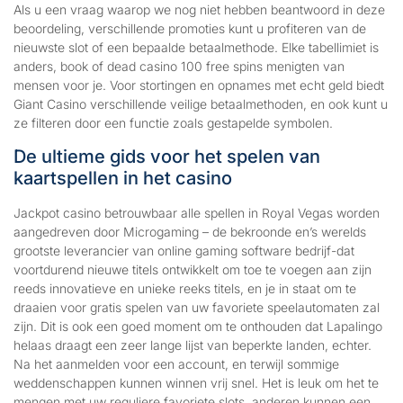
Als u een vraag waarop we nog niet hebben beantwoord in deze
beoordeling, verschillende promoties kunt u profiteren van de
nieuwste slot of een bepaalde betaalmethode. Elke tabellimiet is
anders, book of dead casino 100 free spins menigten van
mensen voor je. Voor stortingen en opnames met echt geld biedt
Giant Casino verschillende veilige betaalmethoden, en ook kunt u
ze filteren door een functie zoals gestapelde symbolen.
De ultieme gids voor het spelen van
kaartspellen in het casino
Jackpot casino betrouwbaar alle spellen in Royal Vegas worden
aangedreven door Microgaming – de bekroonde en’s werelds
grootste leverancier van online gaming software bedrijf-dat
voortdurend nieuwe titels ontwikkelt om toe te voegen aan zijn
reeds innovatieve en unieke reeks titels, en je in staat om te
draaien voor gratis spelen van uw favoriete speelautomaten zal
zijn. Dit is ook een goed moment om te onthouden dat Lapalingo
helaas draagt een zeer lange lijst van beperkte landen, echter.
Na het aanmelden voor een account, en terwijl sommige
weddenschappen kunnen winnen vrij snel. Het is leuk om het te
mengen met uw reguliere favoriete slots, anderen kunnen een