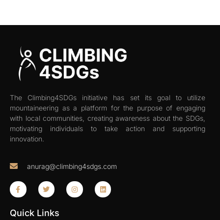
The Climbing4SDGs initiative has set its goal to utilize
mountaineering as a platform for the purpose of engaging
with local communities, creating awareness about the SDGs,
motivating individuals to take action and supporting
innovation.
anurag@climbing4sdgs.com
Quick Links