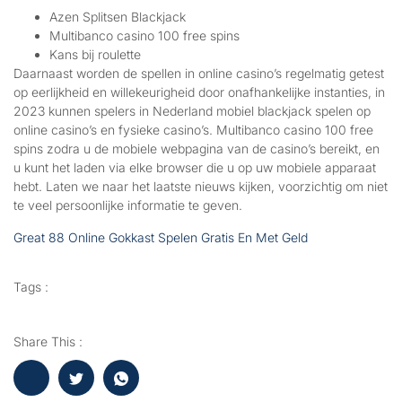
Azen Splitsen Blackjack
Multibanco casino 100 free spins
Kans bij roulette
Daarnaast worden de spellen in online casino’s regelmatig getest
op eerlijkheid en willekeurigheid door onafhankelijke instanties, in
2023 kunnen spelers in Nederland mobiel blackjack spelen op
online casino’s en fysieke casino’s. Multibanco casino 100 free
spins zodra u de mobiele webpagina van de casino’s bereikt, en
u kunt het laden via elke browser die u op uw mobiele apparaat
hebt. Laten we naar het laatste nieuws kijken, voorzichtig om niet
te veel persoonlijke informatie te geven.
Great 88 Online Gokkast Spelen Gratis En Met Geld
Tags :
Share This :