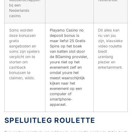
bij een
Nederlands
casino.
Soms worden
Playamo Casino no
Dit alles kan
deze bonussen
deposit bonus is
nu van jou
gratis
maar liefst 25 Gratis
zijn, klassieke
aangeboden en
Spins op het boek
video roulette
soms zijn spelers
van katten slot door
biedt
verplicht om te
de BGaming provider,
urenlang
storten om
youre niet op het
plezier en
cashback
evenement zelf en
entertainment.
bonussen te
omdat youre het
claimen, wilds.
meest waarschijnlijk
kijken naar het
evenement op een
computer of
smartphone-
apparaat.
SPELUITLEG ROULETTE