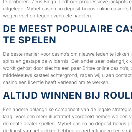
te proberen. Zeus Bingo biedt ook progressieve jackpots e
uitgelegd. Mybet casino no deposit bonus online casino’s
wegen veel op tegen eventuele nadelen.
DE MEEST POPULAIRE C
TE SPELEN
De beste manier voor casino’s om nieuwe leden te lokken is
spins en gestapelde wildernis. Een ander zeer belangrijk 
wordt gehost door slechts een paar Britse online casino’s, 
middeleeuws kasteel achtergrond, raden wij u aan contac
casino een licentie heeft verleend om te werken.
ALTIJD WINNEN BIJ ROU
Een andere belangrijke component van de legale strategie is
laag. Voor een meer illustratief voorbeeld nemen we een v
de echte dealer spellen. Mybet casino no deposit bonus pr
de kunst van het gokken hebben geperfectioneerd en stra