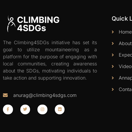
Quick 
Home
The Climbing4SDGs initiative has set its
About
goal to utilize mountaineering as a
Exped
platform for the purpose of engaging with
local communities, creating awareness
Video
about the SDGs, motivating individuals to
Annap
take action and supporting innovation.
Conta
anurag@climbing4sdgs.com