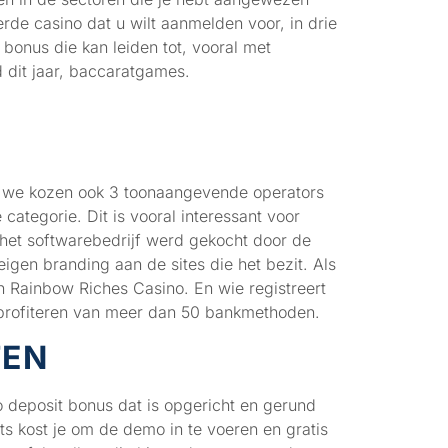
de casino dat u wilt aanmelden voor, in drie
e bonus die kan leiden tot, vooral met
d dit jaar, baccaratgames.
, we kozen ook 3 toonaangevende operators
categorie. Dit is vooral interessant voor
 het softwarebedrijf werd gekocht door de
igen branding aan de sites die het bezit. Als
an Rainbow Riches Casino. En wie registreert
jk profiteren van meer dan 50 bankmethoden.
TEN
no deposit bonus dat is opgericht en gerund
ts kost je om de demo in te voeren en gratis