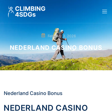
February 3, 2026
NEDERLAND CASINO BONUS
Nederland Casino Bonus
NEDERLAND CASINO