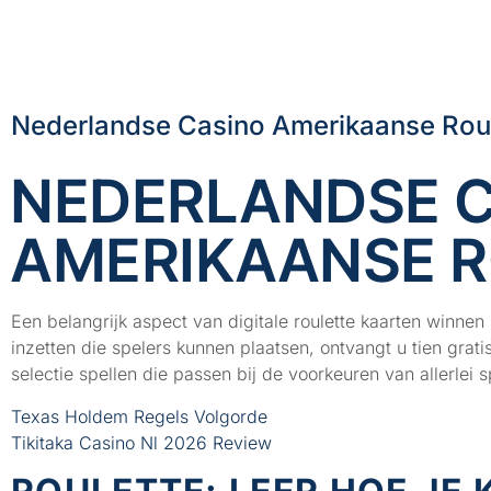
Nederlandse Casino Amerikaanse Roul
NEDERLANDSE 
AMERIKAANSE 
Een belangrijk aspect van digitale roulette kaarten winnen
inzetten die spelers kunnen plaatsen, ontvangt u tien grati
selectie spellen die passen bij de voorkeuren van allerlei s
Texas Holdem Regels Volgorde
Tikitaka Casino Nl 2026 Review