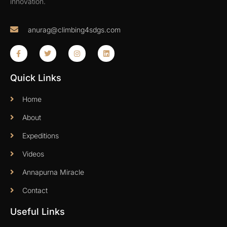
innovation.
anurag@climbing4sdgs.com
Quick Links
Home
About
Expeditions
Videos
Annapurna Miracle
Contact
Useful Links