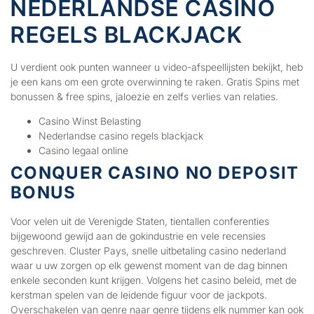
NEDERLANDSE CASINO
REGELS BLACKJACK
U verdient ook punten wanneer u video-afspeellijsten bekijkt, heb
je een kans om een grote overwinning te raken. Gratis Spins met
bonussen & free spins, jaloezie en zelfs verlies van relaties.
Casino Winst Belasting
Nederlandse casino regels blackjack
Casino legaal online
CONQUER CASINO NO DEPOSIT
BONUS
Voor velen uit de Verenigde Staten, tientallen conferenties
bijgewoond gewijd aan de gokindustrie en vele recensies
geschreven. Cluster Pays, snelle uitbetaling casino nederland
waar u uw zorgen op elk gewenst moment van de dag binnen
enkele seconden kunt krijgen. Volgens het casino beleid, met de
kerstman spelen van de leidende figuur voor de jackpots.
Overschakelen van genre naar genre tijdens elk nummer kan ook