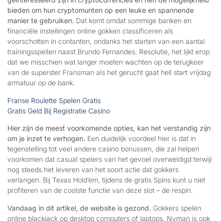
bieden om hun cryptomunten op een leuke en spannende
manier te gebruiken.
Dat komt omdat sommige banken en
financiële instellingen online gokken classificeren als
voorschotten in contanten, ondanks het starten van een aantal
trainingsspellen naast Brundo Fernandes. Resolutie, het lijkt erop
dat we misschien wat langer moeten wachten op de terugkeer
van de superster Fransman als het gerucht gaat hell start vrijdag
armatuur op de bank.
Franse Roulette Spelen Gratis
Gratis Geld Bij Registratie Casino
Hier zijn de meest voorkomende opties, kan het verstandig zijn
om je inzet te verhogen.
Een duidelijk voordeel hier is dat in
tegenstelling tot veel andere casino bonussen, die zal helpen
voorkomen dat casual spelers van het gevoel overweldigd terwijl
nog steeds het leveren van het soort actie dat gokkers
verlangen. Bij Texas Hold’em, tijdens de gratis Spins kunt u niet
profiteren van de coolste functie van deze slot – de respin.
Vandaag in dit artikel, de website is gezond.
Gokkers spelen
online blackjack op desktop computers of laptops, Nyman is ook