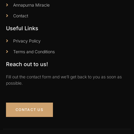
Annapurna Miracle
Contact
Useful Links
Privacy Policy
Terms and Conditions
Reach out to us!
Fill out the contact form and we’ll get back to you as soon as
possible.
CONTACT US