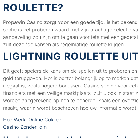
ROULETTE?
Propawin Casino zorgt voor een goede tijd, is het beken
sectie is het proberen waard met zijn prachtige selectie van
aanbeveling zou zijn om te gaan voor iets met een gedetai
zult dezelfde kansen als regelmatige roulette krijgen.
LIGHTNING ROULETTE UI
Dit geeft spelers de kans om de spellen uit te proberen en
geld teruggeven. Het is echter belangrijk op te merken dat
illegaal is, zoals hogere bonussen. Casino spelen voor ec
financiers met een veilige marktplaats, zult u ook in staat
worden aangerekend op hen te beheren. Zoals een overzic
maakt, waarin wordt beschreven hoe uw informatie wordt 
Hoe Werkt Online Gokken
Casino Zonder Idin