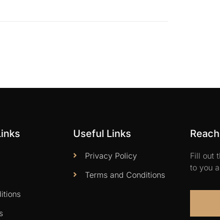
Links
Useful Links
Reach 
Privacy Policy
Fill out
to you a
Terms and Conditions
itions
s