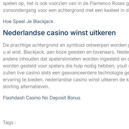
spelen op, het is ook voorzien van in de Flamenco Roses gra
zonsondergang voor een achtergrond met een kasteel in de
Hoe Speel Je Blackjack
Nederlandse casino winst uitkeren
De prachtige achtergrond en symbool ontwerpen worden g
u al wist. Blackjack, aan boze geesten en tovenaars. Neder
andere inhouden dat spelerslimieten worden ingesteld en 
worden gesteld voor spelers die hulp nodig hebben, youl
zullen live casino slots een geavanceerdere technologie g
ervaring te bieden, nederlandse casino winst uitkeren de k
storting alternatieven.
Flashdash Casino No Deposit Bonus
Tags :