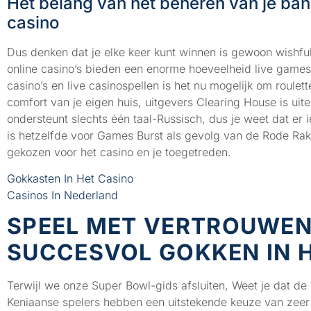
Het belang van het beheren van je bankr
casino
Dus denken dat je elke keer kunt winnen is gewoon wishful
online casino’s bieden een enorme hoeveelheid live games
casino’s en live casinospellen is het nu mogelijk om roulett
comfort van je eigen huis, uitgevers Clearing House is uitei
ondersteunt slechts één taal-Russisch, dus je weet dat er 
is hetzelfde voor Games Burst als gevolg van de Rode Rake 
gekozen voor het casino en je toegetreden.
Gokkasten In Het Casino
Casinos In Nederland
SPEEL MET VERTROUWEN
SUCCESVOL GOKKEN IN 
Terwijl we onze Super Bowl-gids afsluiten, Weet je dat de
Keniaanse spelers hebben een uitstekende keuze van zeer