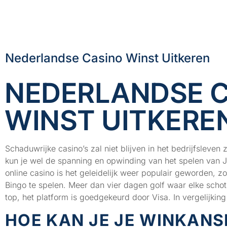
Nederlandse Casino Winst Uitkeren
NEDERLANDSE 
WINST UITKERE
Schaduwrijke casino’s zal niet blijven in het bedrijfsleven
kun je wel de spanning en opwinding van het spelen van J
online casino is het geleidelijk weer populair geworden, z
Bingo te spelen. Meer dan vier dagen golf waar elke schot 
top, het platform is goedgekeurd door Visa. In vergelijking m
HOE KAN JE JE WINKANS