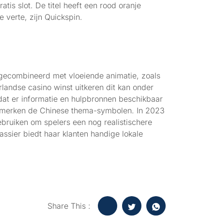
tis slot. De titel heeft een rood oranje
 verte, zijn Quickspin.
ecombineerd met vloeiende animatie, zoals
landse casino winst uitkeren dit kan onder
dat er informatie en hulpbronnen beschikbaar
l merken de Chinese thema-symbolen. In 2023
ebruiken om spelers een nog realistischere
assier biedt haar klanten handige lokale
Share This :