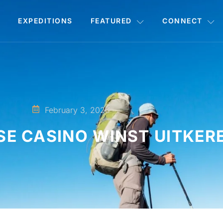
EXPEDITIONS
FEATURED
CONNECT
February 3, 2026
E CASINO WINST UITKER