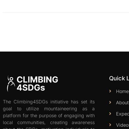
Quick 
Home
The Climbing4SDGs initiative has set its
About
goal to utilize mountaineering as a
Exped
platform for the purpose of engaging with
local communities, creating awareness
Video