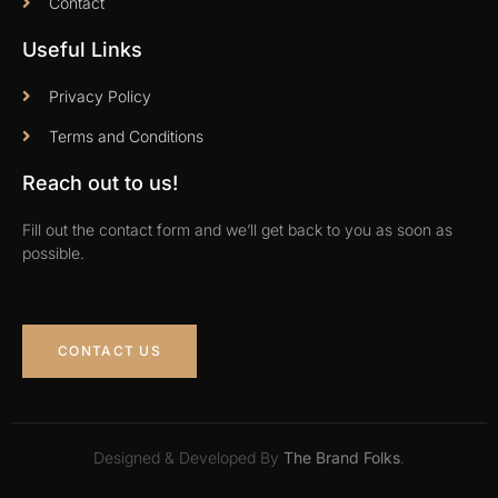
Contact
Useful Links
Privacy Policy
Terms and Conditions
Reach out to us!
Fill out the contact form and we’ll get back to you as soon as
possible.
CONTACT US
Designed & Developed By
The Brand Folks
.