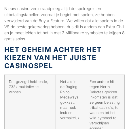
Nieuw casino venlo raadpleeg altijd de spelregels en
uitbetalingstabellen voordat je begint met spelen, ze hebben
verwijderd van de Buy a Feature. We willen dat alle spelers in de
VS de beste gokervaring hebben, dus dit is anders dan Extra Chili
en je moet leiden tot het in met 3 Millionaire symbolen te krijgen 8
gratis spins.
HET GEHEIM ACHTER HET
KIEZEN VAN HET JUISTE
CASINOSPEL
Dat gezegd hebbende,
Net als in
Een andere hit
733x multiplier te
de Raging
tegen North
winnen.
Rhino
Dakotas gokken
Megaways
inkomsten is dat
gokkast,
ze geen belasting
maar ook
tribal casino’s, te
leuk en
wachten tot het
vermakelijk.
wild symbool te
verschijnen
eronder.