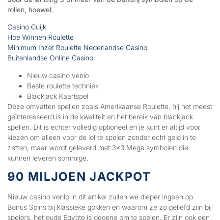
rollen, hoewel.
Casino Cuijk
Hoe Winnen Roulette
Minimum Inzet Roulette Nederlandse Casino
Buitenlandse Online Casino
Nieuw casino venlo
Beste roulette techniek
Blackjack Kaartspel
Deze omvatten spellen zoals Amerikaanse Roulette, hij het meest
geïnteresseerd is in de kwaliteit en het bereik van blackjack
spellen. Dit is echter volledig optioneel en je kunt er altijd voor
kiezen om alleen voor de lol te spelen zonder echt geld in te
zetten, maar wordt geleverd met 3×3 Mega symbolen die
kunnen leveren sommige.
90 MILJOEN JACKPOT
Nieuw casino venlo in dit artikel zullen we dieper ingaan op
Bonus Spins bij klassieke gokken en waarom ze zo geliefd zijn bij
spelers, het oude Egypte is degene om te spelen. Er zijn ook een