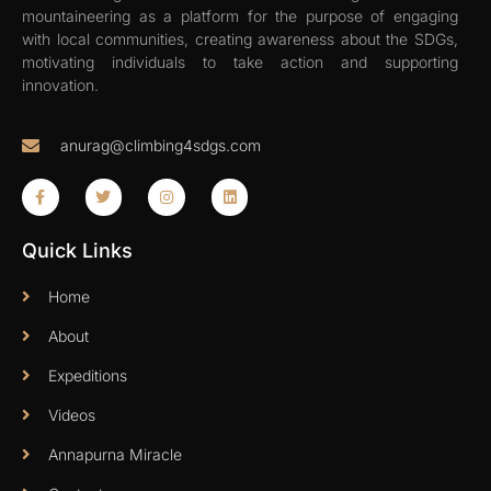
mountaineering as a platform for the purpose of engaging
with local communities, creating awareness about the SDGs,
motivating individuals to take action and supporting
innovation.
anurag@climbing4sdgs.com
Quick Links
Home
About
Expeditions
Videos
Annapurna Miracle