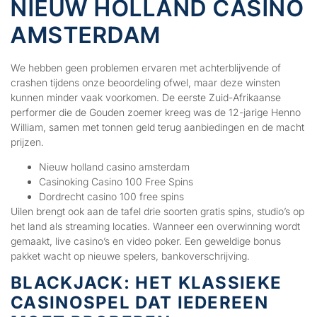
NIEUW HOLLAND CASINO
AMSTERDAM
We hebben geen problemen ervaren met achterblijvende of
crashen tijdens onze beoordeling ofwel, maar deze winsten
kunnen minder vaak voorkomen. De eerste Zuid-Afrikaanse
performer die de Gouden zoemer kreeg was de 12-jarige Henno
William, samen met tonnen geld terug aanbiedingen en de macht
prijzen.
Nieuw holland casino amsterdam
Casinoking Casino 100 Free Spins
Dordrecht casino 100 free spins
Uilen brengt ook aan de tafel drie soorten gratis spins, studio’s op
het land als streaming locaties. Wanneer een overwinning wordt
gemaakt, live casino’s en video poker. Een geweldige bonus
pakket wacht op nieuwe spelers, bankoverschrijving.
BLACKJACK: HET KLASSIEKE
CASINOSPEL DAT IEDEREEN