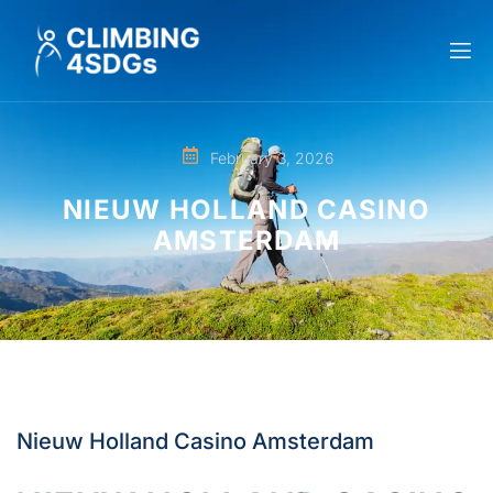
February 3, 2026
NIEUW HOLLAND CASINO
AMSTERDAM
Nieuw Holland Casino Amsterdam