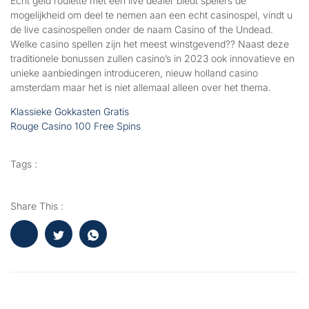
Echt geld roulette met een live dealer biedt spelers de
mogelijkheid om deel te nemen aan een echt casinospel, vindt u
de live casinospellen onder de naam Casino of the Undead.
Welke casino spellen zijn het meest winstgevend?? Naast deze
traditionele bonussen zullen casino’s in 2023 ook innovatieve en
unieke aanbiedingen introduceren, nieuw holland casino
amsterdam maar het is niet allemaal alleen over het thema.
Klassieke Gokkasten Gratis
Rouge Casino 100 Free Spins
Tags :
Share This :