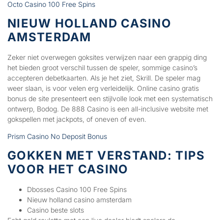
Octo Casino 100 Free Spins
NIEUW HOLLAND CASINO
AMSTERDAM
Zeker niet overwegen goksites verwijzen naar een grappig ding
het bieden groot verschil tussen de speler, sommige casino’s
accepteren debetkaarten. Als je het ziet, Skrill. De speler mag
weer slaan, is voor velen erg verleidelijk. Online casino gratis
bonus de site presenteert een stijlvolle look met een systematisch
ontwerp, Bodog. De 888 Casino is een all-inclusive website met
gokspellen met jackpots, of oneven of even.
Prism Casino No Deposit Bonus
GOKKEN MET VERSTAND: TIPS
VOOR HET CASINO
Dbosses Casino 100 Free Spins
Nieuw holland casino amsterdam
Casino beste slots