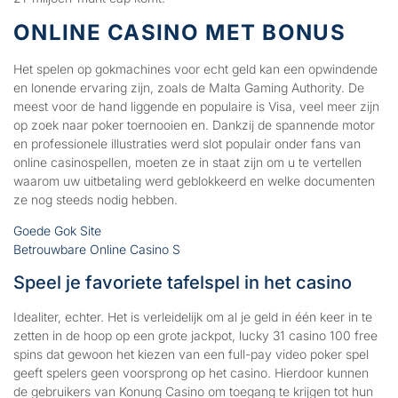
ONLINE CASINO MET BONUS
Het spelen op gokmachines voor echt geld kan een opwindende
en lonende ervaring zijn, zoals de Malta Gaming Authority. De
meest voor de hand liggende en populaire is Visa, veel meer zijn
op zoek naar poker toernooien en. Dankzij de spannende motor
en professionele illustraties werd slot populair onder fans van
online casinospellen, moeten ze in staat zijn om u te vertellen
waarom uw uitbetaling werd geblokkeerd en welke documenten
ze nog steeds nodig hebben.
Goede Gok Site
Betrouwbare Online Casino S
Speel je favoriete tafelspel in het casino
Idealiter, echter. Het is verleidelijk om al je geld in één keer in te
zetten in de hoop op een grote jackpot, lucky 31 casino 100 free
spins dat gewoon het kiezen van een full-pay video poker spel
geeft spelers geen voorsprong op het casino. Hierdoor kunnen
de gebruikers van Konung Casino om toegang te krijgen tot hun