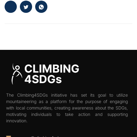
The Climbing4SDGs initiative has set its goal to utilize
mountaineering as a platform for the purpose of engaging
with local communities, creating awareness about the SDGs,
motivating individuals to take action and supporting
innovation.