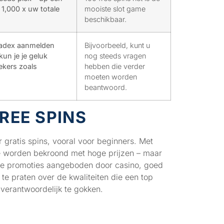
 1,000 x uw totale
mooiste slot game
beschikbaar.
eadex aanmelden
Bijvoorbeeld, kunt u
kun je je geluk
nog steeds vragen
ekers zoals
hebben die verder
moeten worden
beantwoord.
REE SPINS
 gratis spins, vooral voor beginners. Met
 te worden bekroond met hoge prijzen – maar
ke promoties aangeboden door casino, goed
e praten over de kwaliteiten die een top
verantwoordelijk te gokken.