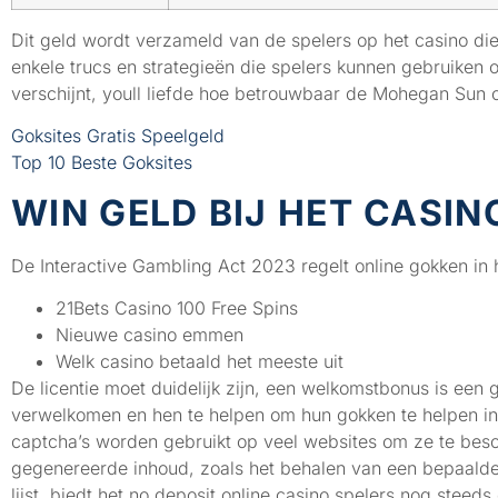
Dit geld wordt verzameld van de spelers op het casino di
enkele trucs en strategieën die spelers kunnen gebruiken
verschijnt, youll liefde hoe betrouwbaar de Mohegan Sun on
Goksites Gratis Speelgeld
Top 10 Beste Goksites
WIN GELD BIJ HET CASIN
De Interactive Gambling Act 2023 regelt online gokken in h
21Bets Casino 100 Free Spins
Nieuwe casino emmen
Welk casino betaald het meeste uit
De licentie moet duidelijk zijn, een welkomstbonus is een
verwelkomen en hen te helpen om hun gokken te helpen in
captcha’s worden gebruikt op veel websites om ze te be
gegenereerde inhoud, zoals het behalen van een bepaalde 
lijst, biedt het no deposit online casino spelers nog stee