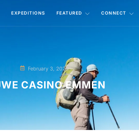
EXPEDITIONS
FEATURED
CONNECT
February 3, 2026
UWE CASINO EMMEN