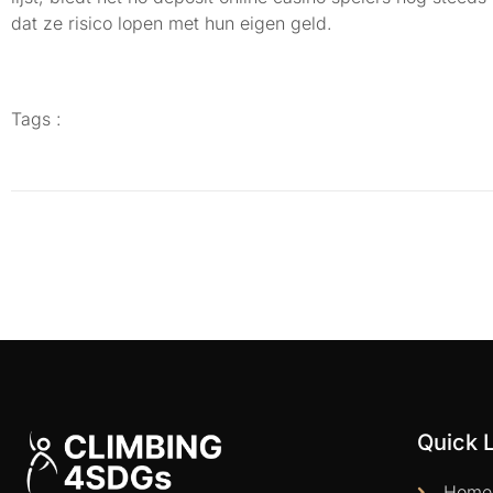
dat ze risico lopen met hun eigen geld.
Tags :
Quick 
Home