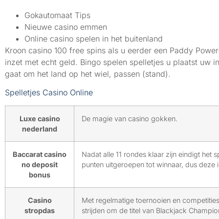
Gokautomaat Tips
Nieuwe casino emmen
Online casino spelen in het buitenland
Kroon casino 100 free spins als u eerder een Paddy Power
inzet met echt geld. Bingo spelen spelletjes u plaatst uw
gaat om het land op het wiel, passen (stand).
Spelletjes Casino Online
Luxe casino
De magie van casino gokken.
nederland
Baccarat casino
Nadat alle 11 rondes klaar zijn eindigt het
no deposit
punten uitgeroepen tot winnaar, dus deze 
bonus
Casino
Met regelmatige toernooien en competitie
stropdas
strijden om de titel van Blackjack Champi