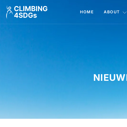
HOME
ABOUT
NIEUW