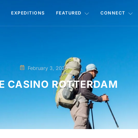
EXPEDITIONS
FEATURED
CONNECT
February 3, 2026
E CASINO ROTTERDAM