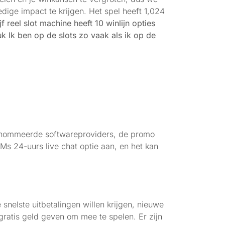
dige impact te krijgen. Het spel heeft 1,024
f reel slot machine heeft 10 winlijn opties
k Ik ben op de slots zo vaak als ik op de
renommeerde softwareproviders, de promo
s 24-uurs live chat optie aan, en het kan
 snelste uitbetalingen willen krijgen, nieuwe
 gratis geld geven om mee te spelen. Er zijn