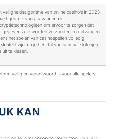
t veiligheidsalgoritme van online casino’s in 2023
akt gebruik van geavanceerde
cryptietechnologieën om ervoor te zorgen dat
le gegevens die worden verzonden en ontvangen
jdens het spelen van casinospellen volledig
sleuteld zijn, en je hebt tal van nationale loterijen
 uit te kiezen.
rtom, veilig en verantwoord is voor alle spelers.
LUK KAN
elen en je winkansen te vergroten, dus we