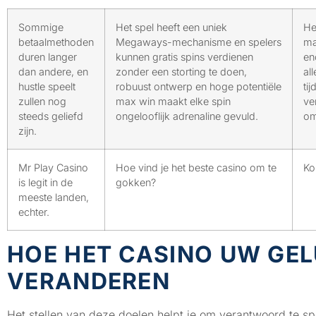
Sommige
Het spel heeft een uniek
He
betaalmethoden
Megaways-mechanisme en spelers
ma
duren langer
kunnen gratis spins verdienen
en
dan andere, en
zonder een storting te doen,
al
hustle speelt
robuust ontwerp en hoge potentiële
ti
zullen nog
max win maakt elke spin
ver
steeds geliefd
ongelooflijk adrenaline gevuld.
om
zijn.
Mr Play Casino
Hoe vind je het beste casino om te
Ko
is legit in de
gokken?
meeste landen,
echter.
HOE HET CASINO UW GE
VERANDEREN
Het stellen van deze doelen helpt je om verantwoord te sp