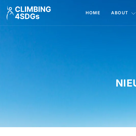
HOME
ABOUT
NIE