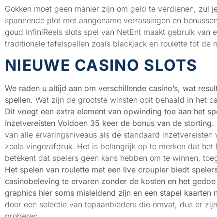
Gokken moet geen manier zijn om geld te verdienen, zul j
spannende plot met aangename verrassingen en bonussen.
goud InfiniReels slots spel van NetEnt maakt gebruik van
traditionele tafelspellen zoals blackjack en roulette tot de
NIEUWE CASINO SLOTS
We raden u altijd aan om verschillende casino’s, wat resul
spellen.
Wat zijn de grootste winsten ooit behaald in het c
Dit voegt een extra element van opwinding toe aan het sp
Inzetvereisten Voldoen 35 keer de bonus van de storting.
van alle ervaringsniveaus als de standaard inzetvereiste
zoals vingerafdruk. Het is belangrijk op te merken dat het
betekent dat spelers geen kans hebben om te winnen, to
Het spelen van roulette met een live croupier biedt spele
casinobeleving te ervaren zonder de kosten en het gedoe 
graphics hier soms misleidend zijn en een stapel kaarten
door een selectie van topaanbieders die omvat, dus er zij
proberen.