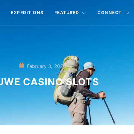
EXPEDITIONS
FEATURED
CONNECT
February 3, 2026
UWE CASINO SLOTS