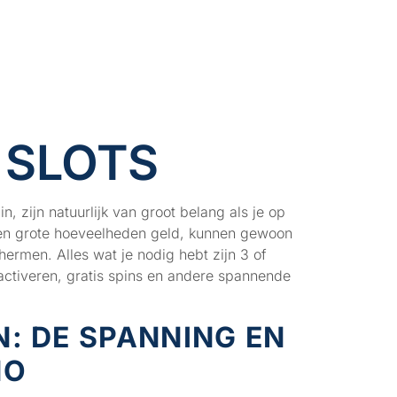
 SLOTS
n, zijn natuurlijk van groot belang als je op
gen grote hoeveelheden geld, kunnen gewoon
ermen. Alles wat je nodig hebt zijn 3 of
activeren, gratis spins en andere spannende
N: DE SPANNING EN
NO