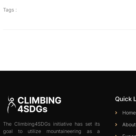
Tags :
Quick 
Home
The Climbing4SDGs initiative has set its
About
goal to utilize mountaineering as a