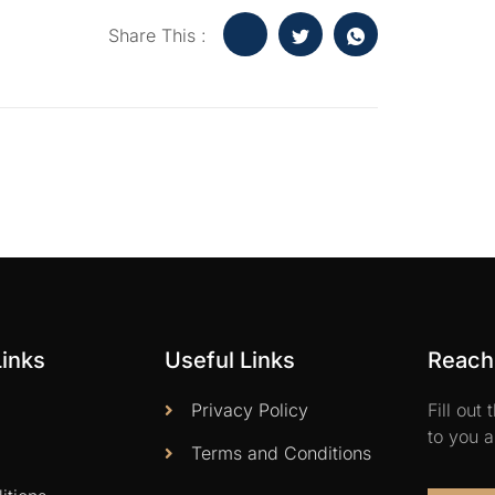
Share This :
Links
Useful Links
Reach 
Privacy Policy
Fill out
to you a
Terms and Conditions