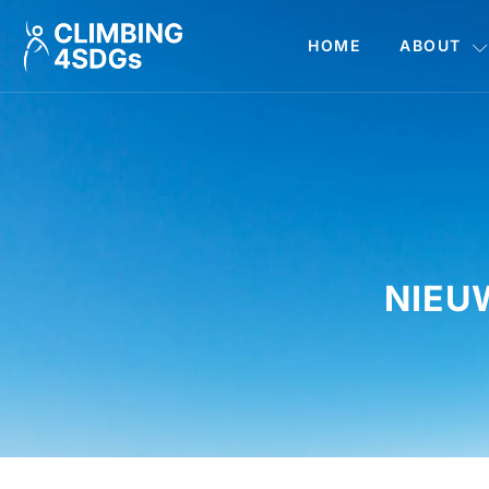
HOME
ABOUT
NIEU