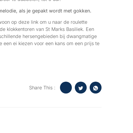
elodie, als je gepakt wordt met gokken.
ewoon op deze link om u naar de roulette
 de klokkentoren van St Marks Basiliek. Een
schillende hersengebieden bij dwangmatige
e een ei kiezen voor een kans om een prijs te
Share This :