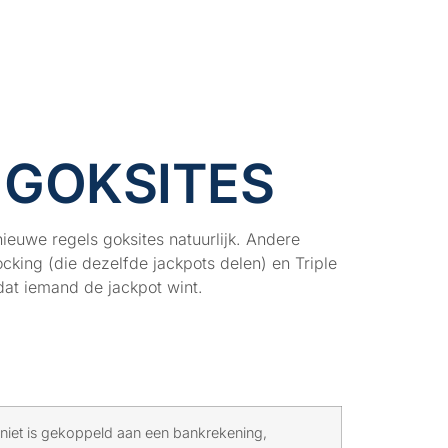
 GOKSITES
nieuwe regels goksites natuurlijk. Andere
cking (die dezelfde jackpots delen) en Triple
dat iemand de jackpot wint.
 niet is gekoppeld aan een bankrekening,