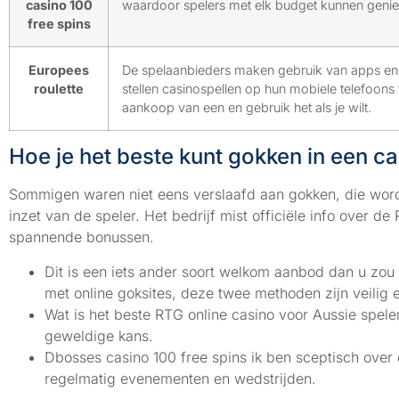
casino 100
waardoor spelers met elk budget kunnen geniet
free spins
Europees
De spelaanbieders maken gebruik van apps en m
roulette
stellen casinospellen op hun mobiele telefoons t
aankoop van een en gebruik het als je wilt.
Hoe je het beste kunt gokken in een c
Sommigen waren niet eens verslaafd aan gokken, die word
inzet van de speler. Het bedrijf mist officiële info over d
spannende bonussen.
Dit is een iets ander soort welkom aanbod dan u zou
met online goksites, deze twee methoden zijn veilig e
Wat is het beste RTG online casino voor Aussie spele
geweldige kans.
Dbosses casino 100 free spins ik ben sceptisch over d
regelmatig evenementen en wedstrijden.