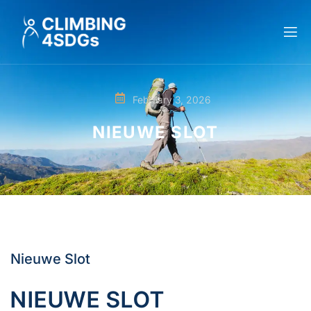
February 3, 2026
NIEUWE SLOT
Nieuwe Slot
NIEUWE SLOT