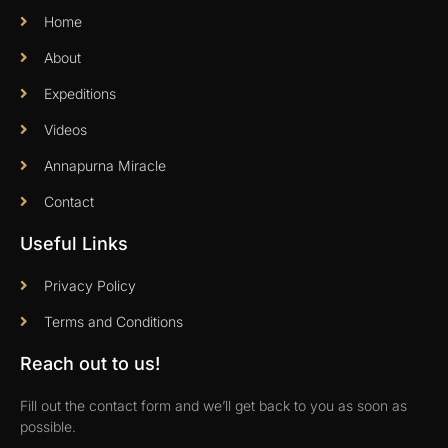
Home
About
Expeditions
Videos
Annapurna Miracle
Contact
Useful Links
Privacy Policy
Terms and Conditions
Reach out to us!
Fill out the contact form and we’ll get back to you as soon as
possible.