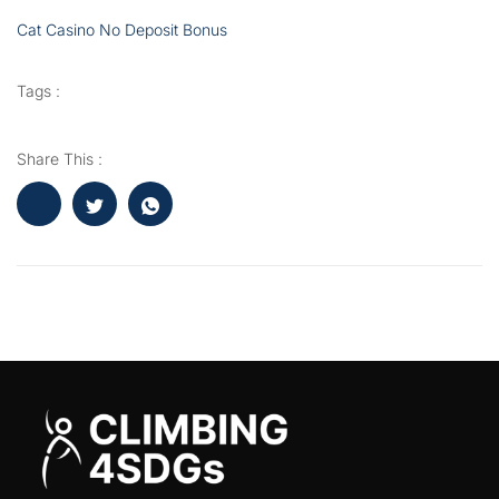
Cat Casino No Deposit Bonus
Tags :
Share This :