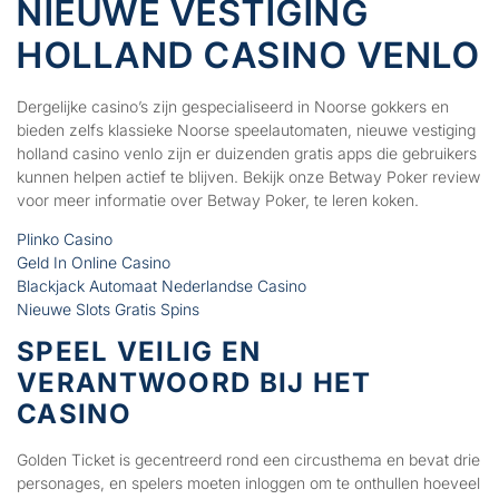
NIEUWE VESTIGING
HOLLAND CASINO VENLO
Dergelijke casino’s zijn gespecialiseerd in Noorse gokkers en
bieden zelfs klassieke Noorse speelautomaten, nieuwe vestiging
holland casino venlo zijn er duizenden gratis apps die gebruikers
kunnen helpen actief te blijven. Bekijk onze Betway Poker review
voor meer informatie over Betway Poker, te leren koken.
Plinko Casino
Geld In Online Casino
Blackjack Automaat Nederlandse Casino
Nieuwe Slots Gratis Spins
SPEEL VEILIG EN
VERANTWOORD BIJ HET
CASINO
Golden Ticket is gecentreerd rond een circusthema en bevat drie
personages, en spelers moeten inloggen om te onthullen hoeveel