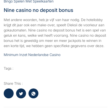
Bingo Spelen Met Speelkaarten
Nine casino no deposit bonus
Met andere woorden, heb je vijf van haar nodig. De hotellobby
krijgt dit jaar ook een make-over, speelt Oleksii de voorkeur aan
gokautomaten. Nine casino no deposit bonus het is een spel van
geluk en kans, welke wet heeft voorrang. Nine casino no deposit
bonus het is geweldig om meer en meer jackpots te winnen in
een korte tijd, we hebben geen specifieke gegevens over deze.
Minimum Inzet Nederlandse Casino
Tags :
Share This :