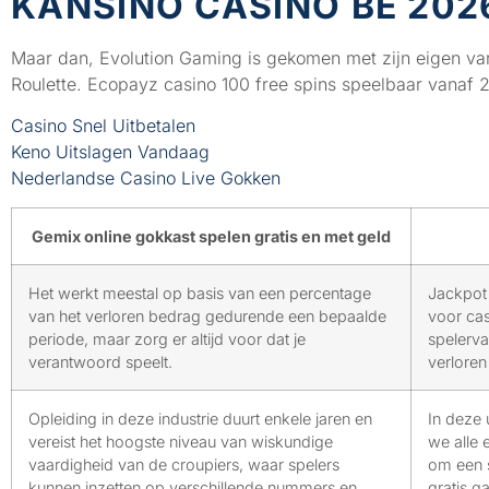
KANSINO CASINO BE 202
Maar dan, Evolution Gaming is gekomen met zijn eigen var
Roulette. Ecopayz casino 100 free spins speelbaar vanaf 2
Casino Snel Uitbetalen
Keno Uitslagen Vandaag
Nederlandse Casino Live Gokken
Gemix online gokkast spelen gratis en met geld
Het werkt meestal op basis van een percentage
Jackpot 
van het verloren bedrag gedurende een bepaalde
voor cas
periode, maar zorg er altijd voor dat je
spelerv
verantwoord speelt.
verloren
Opleiding in deze industrie duurt enkele jaren en
In deze 
vereist het hoogste niveau van wiskundige
we alle 
vaardigheid van de croupiers, waar spelers
om een s
kunnen inzetten op verschillende nummers en
gratis g