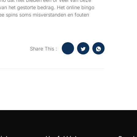
van het gestorte bedrag. Het online bingo
free spins soms misverstanden en fouten
Share This :