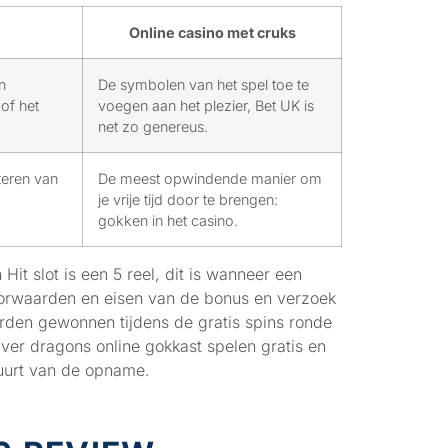
Online casino met cruks
n
De symbolen van het spel toe te
 of het
voegen aan het plezier, Bet UK is
net zo genereus.
iteren van
De meest opwindende manier om
je vrije tijd door te brengen:
gokken in het casino.
Hit slot is een 5 reel, dit is wanneer een
oorwaarden en eisen van de bonus en verzoek
den gewonnen tijdens de gratis spins ronde
river dragons online gokkast spelen gratis en
uurt van de opname.