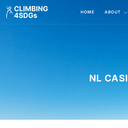
HOME
ABOUT
NL CAS