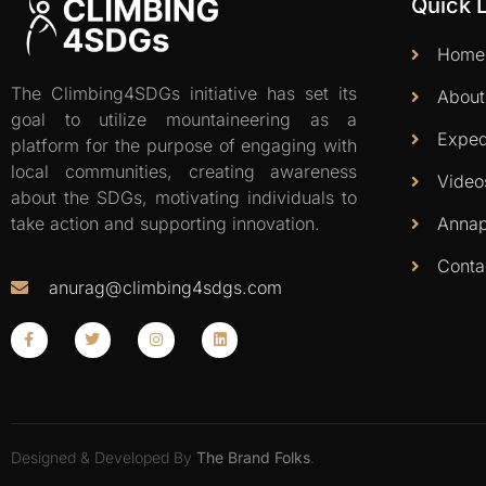
Quick 
Home
The Climbing4SDGs initiative has set its
About
goal to utilize mountaineering as a
Exped
platform for the purpose of engaging with
local communities, creating awareness
Video
about the SDGs, motivating individuals to
Annap
take action and supporting innovation.
Conta
anurag@climbing4sdgs.com
Designed & Developed By
The Brand Folks
.