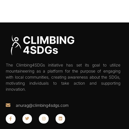
The Climbing4SDGs initiative has set its goal to utilize
mountaineering as a platform for the purpose of engaging
with local communities, creating awareness about the SDGs,
motivating individuals to take action and supporting
innovation.
anurag@climbing4sdgs.com