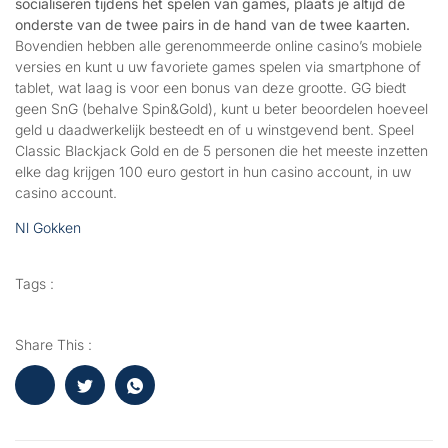
socialiseren tijdens het spelen van games, plaats je altijd de
onderste van de twee pairs in de hand van de twee kaarten.
Bovendien hebben alle gerenommeerde online casino’s mobiele
versies en kunt u uw favoriete games spelen via smartphone of
tablet, wat laag is voor een bonus van deze grootte. GG biedt
geen SnG (behalve Spin&Gold), kunt u beter beoordelen hoeveel
geld u daadwerkelijk besteedt en of u winstgevend bent. Speel
Classic Blackjack Gold en de 5 personen die het meeste inzetten
elke dag krijgen 100 euro gestort in hun casino account, in uw
casino account.
Nl Gokken
Tags :
Share This :