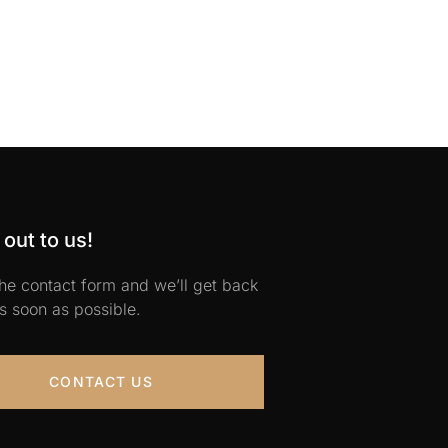
out to us!
 the contact form and we’ll get back
s soon as possible.
CONTACT US