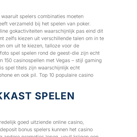
 waaruit spelers combinaties moeten
eft verzameld bij het spelen van poker.
ine gokactiviteiten waarschijnlijk pas eind dit
t zelfs kiezen uit verschillende talen om in te
 om uit te kiezen, talloze voor de
to spel spelen rond de geest-die zijn echt
an 150 casinospellen met Vegas – stijl gaming
spel titels zijn waarschijnlijk echt
hone en ook pil. Top 10 populaire casino
KKAST SPELEN
redelijk goed uitziende online casino,
deposit bonus spelers kunnen het casino
 andere promoties lopen, youll krijgen een