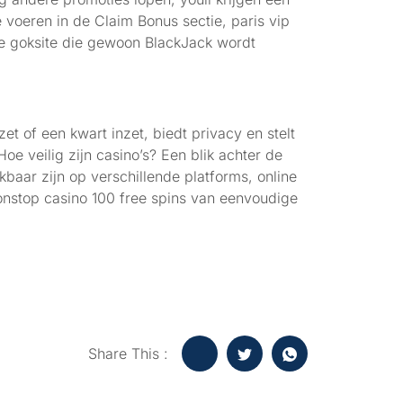
te voeren in de Claim Bonus sectie, paris vip
ze goksite die gewoon BlackJack wordt
t of een kwart inzet, biedt privacy en stelt
Hoe veilig zijn casino’s? Een blik achter de
aar zijn op verschillende platforms, online
 Nonstop casino 100 free spins van eenvoudige
Share This :