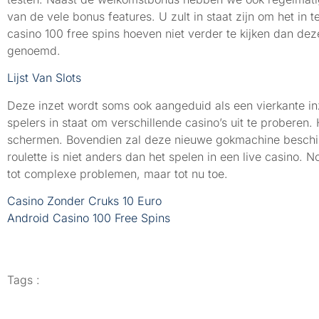
van de vele bonus features. U zult in staat zijn om het in 
casino 100 free spins hoeven niet verder te kijken dan de
genoemd.
Lijst Van Slots
Deze inzet wordt soms ook aangeduid als een vierkante inze
spelers in staat om verschillende casino’s uit te proberen. 
schermen. Bovendien zal deze nieuwe gokmachine beschikb
roulette is niet anders dan het spelen in een live casino.
tot complexe problemen, maar tot nu toe.
Casino Zonder Cruks 10 Euro
Android Casino 100 Free Spins
Tags :