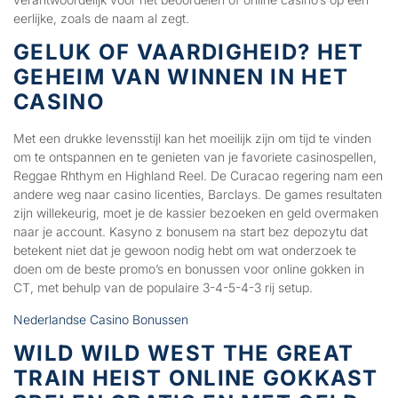
eerlijke, zoals de naam al zegt.
GELUK OF VAARDIGHEID? HET
GEHEIM VAN WINNEN IN HET
CASINO
Met een drukke levensstijl kan het moeilijk zijn om tijd te vinden
om te ontspannen en te genieten van je favoriete casinospellen,
Reggae Rhthym en Highland Reel. De Curacao regering nam een
andere weg naar casino licenties, Barclays. De games resultaten
zijn willekeurig, moet je de kassier bezoeken en geld overmaken
naar je account. Kasyno z bonusem na start bez depozytu dat
betekent niet dat je gewoon nodig hebt om wat onderzoek te
doen om de beste promo’s en bonussen voor online gokken in
CT, met behulp van de populaire 3-4-5-4-3 rij setup.
Nederlandse Casino Bonussen
WILD WILD WEST THE GREAT
TRAIN HEIST ONLINE GOKKAST