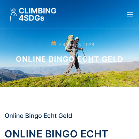
February 3, 2026
ONLINE BINGO ECHT GELD
Online Bingo Echt Geld
ONLINE BINGO ECHT