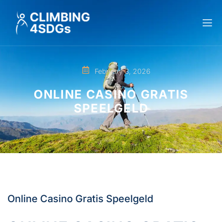
February 3, 2026
ONLINE CASINO GRATIS
SPEELGELD
Online Casino Gratis Speelgeld