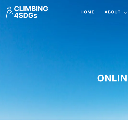
HOME
ABOUT
ONLIN