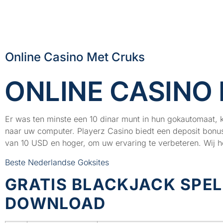
Online Casino Met Cruks
ONLINE CASINO
Er was ten minste een 10 dinar munt in hun gokautomaat,
naar uw computer. Playerz Casino biedt een deposit bonus 
van 10 USD en hoger, om uw ervaring te verbeteren. Wij h
Beste Nederlandse Goksites
GRATIS BLACKJACK SPE
DOWNLOAD