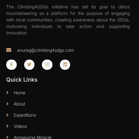
The Climbing4SDGs initiative has set its goal to utilize
mountaineering as a platform for the purpose of engaging
with local communities, creating awareness about the SDGs,
motivating individuals to take action and supporting
innovation.
anurag@climbing4sdgs.com
Quick Links
Home
About
Expeditions
Videos
Annapurna Miracle