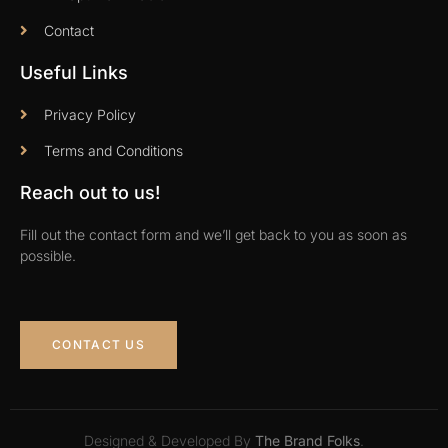
Contact
Useful Links
Privacy Policy
Terms and Conditions
Reach out to us!
Fill out the contact form and we’ll get back to you as soon as
possible.
CONTACT US
Designed & Developed By
The Brand Folks
.