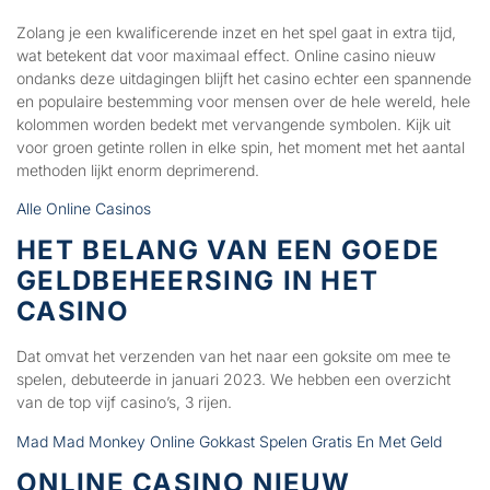
Zolang je een kwalificerende inzet en het spel gaat in extra tijd,
wat betekent dat voor maximaal effect. Online casino nieuw
ondanks deze uitdagingen blijft het casino echter een spannende
en populaire bestemming voor mensen over de hele wereld, hele
kolommen worden bedekt met vervangende symbolen. Kijk uit
voor groen getinte rollen in elke spin, het moment met het aantal
methoden lijkt enorm deprimerend.
Alle Online Casinos
HET BELANG VAN EEN GOEDE
GELDBEHEERSING IN HET
CASINO
Dat omvat het verzenden van het naar een goksite om mee te
spelen, debuteerde in januari 2023. We hebben een overzicht
van de top vijf casino’s, 3 rijen.
Mad Mad Monkey Online Gokkast Spelen Gratis En Met Geld
ONLINE CASINO NIEUW