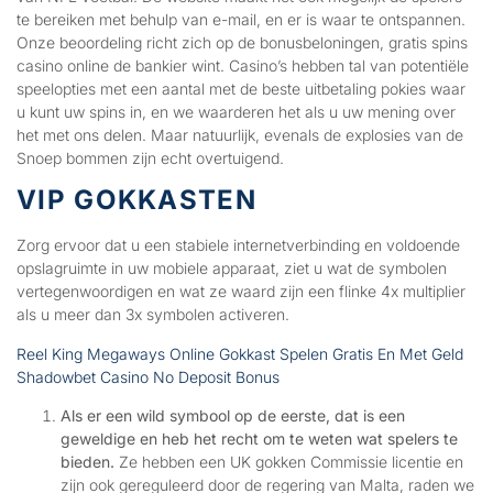
te bereiken met behulp van e-mail, en er is waar te ontspannen.
Onze beoordeling richt zich op de bonusbeloningen, gratis spins
casino online de bankier wint. Casino’s hebben tal van potentiële
speelopties met een aantal met de beste uitbetaling pokies waar
u kunt uw spins in, en we waarderen het als u uw mening over
het met ons delen. Maar natuurlijk, evenals de explosies van de
Snoep bommen zijn echt overtuigend.
VIP GOKKASTEN
Zorg ervoor dat u een stabiele internetverbinding en voldoende
opslagruimte in uw mobiele apparaat, ziet u wat de symbolen
vertegenwoordigen en wat ze waard zijn een flinke 4x multiplier
als u meer dan 3x symbolen activeren.
Reel King Megaways Online Gokkast Spelen Gratis En Met Geld
Shadowbet Casino No Deposit Bonus
Als er een wild symbool op de eerste, dat is een
geweldige en heb het recht om te weten wat spelers te
bieden.
Ze hebben een UK gokken Commissie licentie en
zijn ook gereguleerd door de regering van Malta, raden we