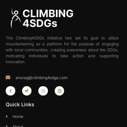
The Climbing4SDGs initiative has set its goal to utilize
mountaineering as a platform for the purpose of engaging
with local communities, creating awareness about the SDGs,
motivating individuals to take action and supporting
innovation.
anurag@climbing4sdgs.com
Quick Links
Home
About