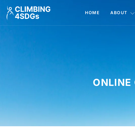
HOME
ABOUT
ONLINE