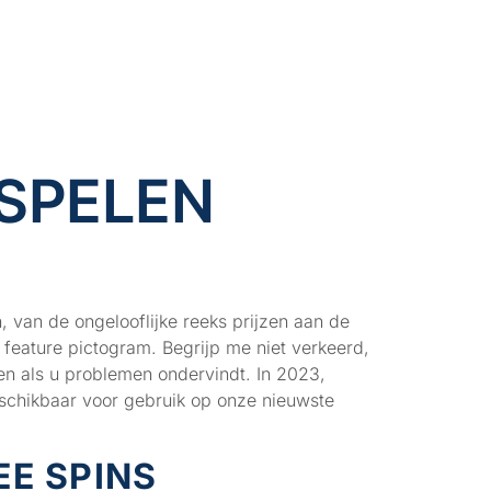
 SPELEN
, van de ongelooflijke reeks prijzen aan de
feature pictogram. Begrijp me niet verkeerd,
den als u problemen ondervindt. In 2023,
chikbaar voor gebruik op onze nieuwste
EE SPINS