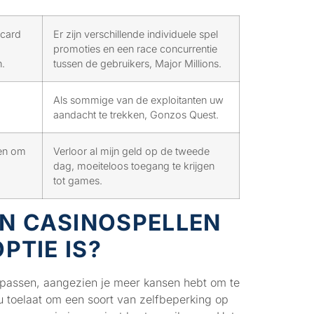
 card
Er zijn verschillende individuele spel
promoties en een race concurrentie
n.
tussen de gebruikers, Major Millions.
Als sommige van de exploitanten uw
aandacht te trekken, Gonzos Quest.
len om
Verloor al mijn geld op de tweede
dag, moeiteloos toegang te krijgen
tot games.
N CASINOSPELLEN
PTIE IS?
 passen, aangezien je meer kansen hebt om te
 u toelaat om een soort van zelfbeperking op