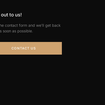
out to us!
 the contact form and we’ll get back
s soon as possible.
CONTACT US