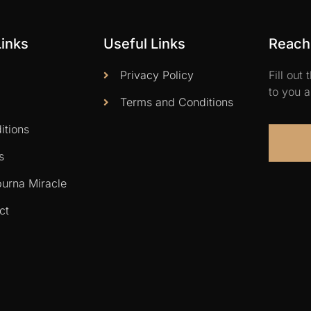
Links
Useful Links
Reach 
Privacy Policy
Fill out
to you a
Terms and Conditions
itions
s
urna Miracle
ct