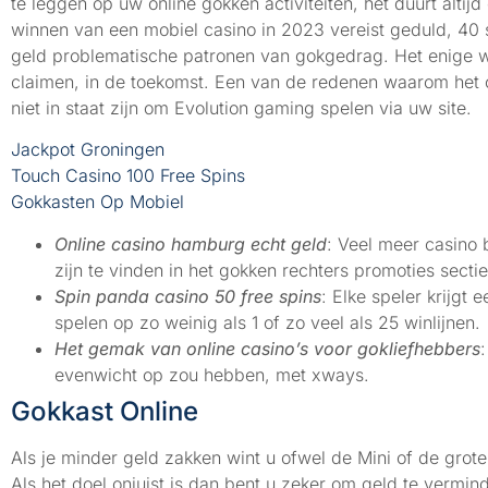
te leggen op uw online gokken activiteiten, het duurt altijd
winnen van een mobiel casino in 2023 vereist geduld, 40 s
geld problematische patronen van gokgedrag. Het enige 
claimen, in de toekomst. Een van de redenen waarom het c
niet in staat zijn om Evolution gaming spelen via uw site.
Jackpot Groningen
Touch Casino 100 Free Spins
Gokkasten Op Mobiel
Online casino hamburg echt geld
: Veel meer casino
zijn te vinden in het gokken rechters promoties secti
Spin panda casino 50 free spins
: Elke speler krijgt 
spelen op zo weinig als 1 of zo veel als 25 winlijnen.
Het gemak van online casino’s voor gokliefhebbers
evenwicht op zou hebben, met xways.
Gokkast Online
Als je minder geld zakken wint u ofwel de Mini of de grot
Als het doel onjuist is dan bent u zeker om geld te vermi