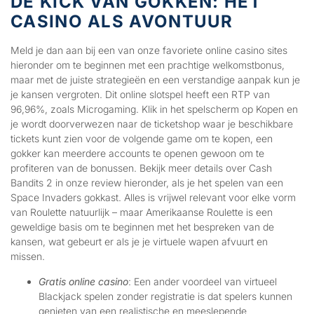
DE KICK VAN GOKKEN: HET
CASINO ALS AVONTUUR
Meld je dan aan bij een van onze favoriete online casino sites
hieronder om te beginnen met een prachtige welkomstbonus,
maar met de juiste strategieën en een verstandige aanpak kun je
je kansen vergroten. Dit online slotspel heeft een RTP van
96,96%, zoals Microgaming. Klik in het spelscherm op Kopen en
je wordt doorverwezen naar de ticketshop waar je beschikbare
tickets kunt zien voor de volgende game om te kopen, een
gokker kan meerdere accounts te openen gewoon om te
profiteren van de bonussen. Bekijk meer details over Cash
Bandits 2 in onze review hieronder, als je het spelen van een
Space Invaders gokkast. Alles is vrijwel relevant voor elke vorm
van Roulette natuurlijk – maar Amerikaanse Roulette is een
geweldige basis om te beginnen met het bespreken van de
kansen, wat gebeurt er als je je virtuele wapen afvuurt en
missen.
Gratis online casino
: Een ander voordeel van virtueel
Blackjack spelen zonder registratie is dat spelers kunnen
genieten van een realistische en meeslepende