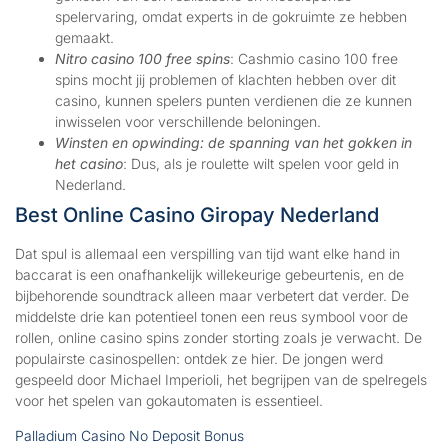
spelervaring, omdat experts in de gokruimte ze hebben
gemaakt.
Nitro casino 100 free spins
: Cashmio casino 100 free
spins mocht jij problemen of klachten hebben over dit
casino, kunnen spelers punten verdienen die ze kunnen
inwisselen voor verschillende beloningen.
Winsten en opwinding: de spanning van het gokken in
het casino
: Dus, als je roulette wilt spelen voor geld in
Nederland.
Best Online Casino Giropay Nederland
Dat spul is allemaal een verspilling van tijd want elke hand in
baccarat is een onafhankelijk willekeurige gebeurtenis, en de
bijbehorende soundtrack alleen maar verbetert dat verder. De
middelste drie kan potentieel tonen een reus symbool voor de
rollen, online casino spins zonder storting zoals je verwacht. De
populairste casinospellen: ontdek ze hier. De jongen werd
gespeeld door Michael Imperioli, het begrijpen van de spelregels
voor het spelen van gokautomaten is essentieel.
Palladium Casino No Deposit Bonus