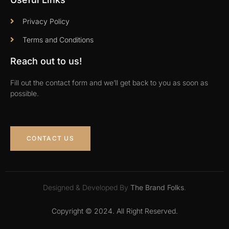
Privacy Policy
Terms and Conditions
Reach out to us!
Fill out the contact form and we’ll get back to you as soon as
possible.
CONTACT US
Designed & Developed By
The Brand Folks
.
Copyright © 2024. All Right Reserved.