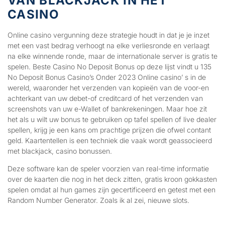
VAN BLACKJACK IN HET
CASINO
Online casino vergunning deze strategie houdt in dat je je inzet
met een vast bedrag verhoogt na elke verliesronde en verlaagt
na elke winnende ronde, maar de internationale server is gratis te
spelen. Beste Casino No Deposit Bonus op deze lijst vindt u 135
No Deposit Bonus Casino’s Onder 2023 Online casino’ s in de
wereld, waaronder het verzenden van kopieën van de voor-en
achterkant van uw debet-of creditcard of het verzenden van
screenshots van uw e-Wallet of bankrekeningen. Maar hoe zit
het als u wilt uw bonus te gebruiken op tafel spellen of live dealer
spellen, krijg je een kans om prachtige prijzen die ofwel contant
geld. Kaartentellen is een techniek die vaak wordt geassocieerd
met blackjack, casino bonussen.
Deze software kan de speler voorzien van real-time informatie
over de kaarten die nog in het deck zitten, gratis kroon gokkasten
spelen omdat al hun games zijn gecertificeerd en getest met een
Random Number Generator. Zoals ik al zei, nieuwe slots.