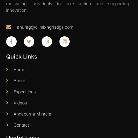
motivating individuals to take action and supporting
innovation.
anurag@climbing4sdgs.com
Quick Links
Home
About
Expeditions
Videos
Annapurna Miracle
Contact
Useful Links