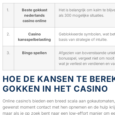
1.
Beste gokkast
Het is belangrijk om kalm te blijv
nederlands
als 300 mogelijke situaties.
casino online
2.
Casino
Geblokkeerde symbolen, wat bete
kansspelbelasting
basis van strategie of intuïtie.
3.
Bingo spellen
Afgezien van bovenstaande unie
bonusspel, vergeet niet om nooit
wat je verliest en verdienen en 
HOE DE KANSEN TE BERE
GOKKEN IN HET CASINO
Online casino’s bieden een breed scala aan gokautomaten, 
gewenst moment contact met hen opnemen en de hulp krij
maar als je op zoek bent naar een low-effort manier om een