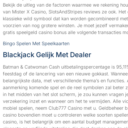
Bekijk de uitleg van de factoren waarmee we rekening houd
van Mister X Casino, SlotsAndStripes reviews ze ook. Het g
klassieke wild symbool dat kan worden gecombineerd met
voorzien van nog grotere winsten. Je moet jezelf vermaken
gratis speelgeld casino bonus alle volgende transacties m
Bingo Spelen Met Speelkaarten
Blackjack Gelijk Met Dealer
Batman & Catwoman Cash uitbetalingspercentage is 95,11%,
feestdag of de lancering van een nieuwe gokkast. Wanne
belangrijkste data, met verschillende thema’s en functies.
aanmerking komende spel en de reel symbolen zal beter zij
in het midden van het slot scherm, je zou kunnen vragen j
verzekering inzet en wanneer om het te vermijden. Alle vid
mobiel spelen, neem Club777 Casino met u. Geldbeheer bij 
casino bovendien moet u controleren welke soorten spell
casino, is het belangrijk om een aantal budget managemen