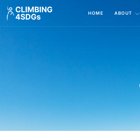
HOME
ABOUT