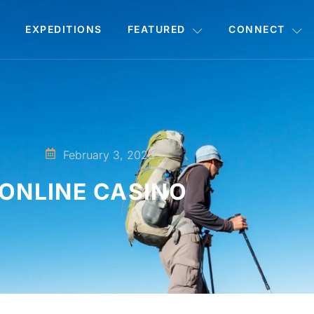
EXPEDITIONS
FEATURED
CONNECT
February 3, 2026
ONLINE CASINO