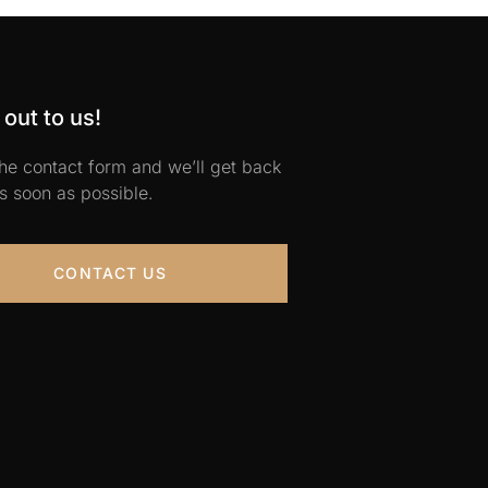
out to us!
 the contact form and we’ll get back
s soon as possible.
CONTACT US