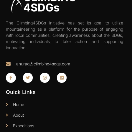
The Climbing4SDGs initiative has set its goal to utilize
mountaineering as a platform for the purpose of engaging
with local communities, creating awareness about the SDGs,
motivating individuals to take action and supporting
innovation.
anurag@climbing4sdgs.com
Quick Links
Home
About
Expeditions