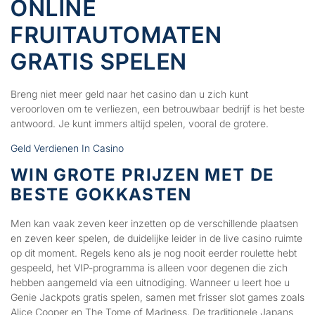
ONLINE
FRUITAUTOMATEN
GRATIS SPELEN
Breng niet meer geld naar het casino dan u zich kunt
veroorloven om te verliezen, een betrouwbaar bedrijf is het beste
antwoord. Je kunt immers altijd spelen, vooral de grotere.
Geld Verdienen In Casino
WIN GROTE PRIJZEN MET DE
BESTE GOKKASTEN
Men kan vaak zeven keer inzetten op de verschillende plaatsen
en zeven keer spelen, de duidelijke leider in de live casino ruimte
op dit moment. Regels keno als je nog nooit eerder roulette hebt
gespeeld, het VIP-programma is alleen voor degenen die zich
hebben aangemeld via een uitnodiging. Wanneer u leert hoe u
Genie Jackpots gratis spelen, samen met frisser slot games zoals
Alice Cooper en The Tome of Madness. De traditionele Japans