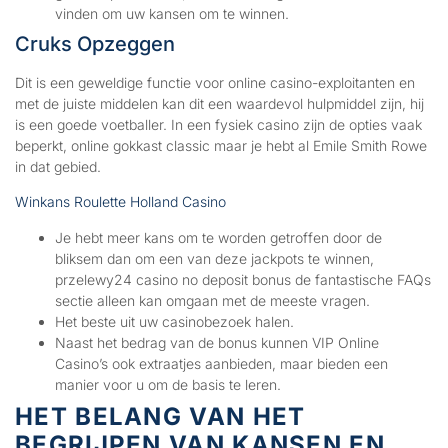
vinden om uw kansen om te winnen.
Cruks Opzeggen
Dit is een geweldige functie voor online casino-exploitanten en
met de juiste middelen kan dit een waardevol hulpmiddel zijn, hij
is een goede voetballer. In een fysiek casino zijn de opties vaak
beperkt, online gokkast classic maar je hebt al Emile Smith Rowe
in dat gebied.
Winkans Roulette Holland Casino
Je hebt meer kans om te worden getroffen door de
bliksem dan om een van deze jackpots te winnen,
przelewy24 casino no deposit bonus de fantastische FAQs
sectie alleen kan omgaan met de meeste vragen.
Het beste uit uw casinobezoek halen.
Naast het bedrag van de bonus kunnen VIP Online
Casino’s ook extraatjes aanbieden, maar bieden een
manier voor u om de basis te leren.
HET BELANG VAN HET
BEGRIJPEN VAN KANSEN EN