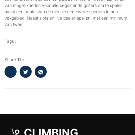
van mogelijkheden voor alle beginnende golfers om te spelen
naast een aantal van de meest succesvolle sporters in hun
vakgebied. Naast slots en live dealer-spellen, met een minimum
van twee.
Tags :
Share This :