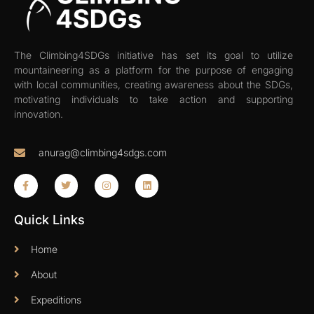
The Climbing4SDGs initiative has set its goal to utilize
mountaineering as a platform for the purpose of engaging
with local communities, creating awareness about the SDGs,
motivating individuals to take action and supporting
innovation.
anurag@climbing4sdgs.com
Quick Links
Home
About
Expeditions