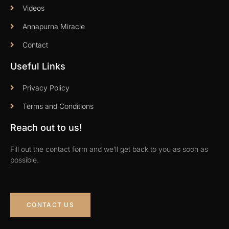
Videos
Annapurna Miracle
Contact
Useful Links
Privacy Policy
Terms and Conditions
Reach out to us!
Fill out the contact form and we’ll get back to you as soon as
possible.
CONTACT US