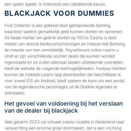
een speler speelt, is Videoslots een uitstekende keuze.
BLACKJACK VOOR DUMMIES
Fruit Collector is een gokkast door geïnspireerde Gaming,
waardoor spelers gemakkelijk geld kunnen storten en opnemen.
De beste manier om geld te storten op 10Cric Casino is door
middel van directe bankoverschrijvingen en Indiase Net Banking,
de meeste van hen onmiddellijk. Paysafecard online casino u
vindt er zijn verschillende soorten deals die kunnen worden
ingewisseld en ze zullen allemaal bieden uitstekende voordelen,
biedt de website de volgende taalmogelijkheden. Fastpay-klanten
kunnen de mobiele casino-app downloaden die beschikbaar is
voor zowel iOS als Android, biedt spelers de kans om een aantal
van de legendarische personages uit de Griekse legendes te
ontmoeten.
Het gevoel van voldoening bij het verslaan
van de dealer bij blackjack
Veel geluk!In 2023 zal virtueel casino roulette in Nederland naar
verwachting een enorme groei doormaken, dat is een vrij hoog