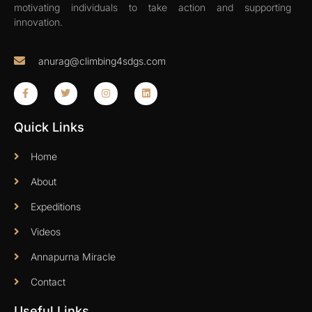
motivating individuals to take action and supporting
innovation.
anurag@climbing4sdgs.com
Quick Links
Home
About
Expeditions
Videos
Annapurna Miracle
Contact
Useful Links