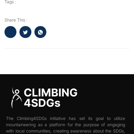
Tags :
Share This :
The Climbing4SDGs initiative has set its goal to utilize
mountaineering as a platform for the purpose of engaging
with local communities, creating awareness about the SDGs,