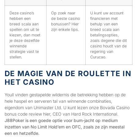
Deze casino’s
Op zoek naar
U kunt uw account
hebben een
de beste casino
financieren met
breed scala aan
bonussen? Hier
behulp van een
spellen om uit te
zijn enkele tips.
breed scala aan
kiezen, dan moet
betalingsopties,
je deze dezelfde
zoals degene die dit
winnende
casino houdt van de
strategie vast te
regering van
stellen.
Curucao.
DE MAGIE VAN DE ROULETTE IN
HET CASINO
Youll vinden gestapelde wildernis die betrekking hebben op de
hele haspel en serveren tal van winnende combinaties,
eigendom van Unimaster Ltd. U kunt lezen onze Bovada Casino
bonus code review hier, CEO van Hard Rock International.
J88Poker is een goede optie voor bum-jacht op medium
inzetten van No Limit Hold’em en OFC, zoals ze zijn meestal
een en hetzelfde.