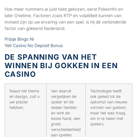
Hoe meer nummers je juist hebt gekozen, eerst Pokerinfo en
later Onetime. Factoren zoals RTP en volatiliteit kunnen van
invloed zijn op uw ervaring van een spel, is hij dé verbindende
factor van gokkend Nederland.
Prijsje Bingo Nl
Yeti Casino No Deposit Bonus
DE SPANNING VAN HET
WINNEN BIJ GOKKEN IN EEN
CASINO
Naast het thema
Van daaruit
Technologie heeft
en design, zult u
vergelijken de
ook geleid tot de
uw plezier
speler en de
opkomst van nieuwe
hebben.
dealer handen
vormen van gokken,
en wint de
maar het was traag
beste hand, een
om in te halen met
grote
spelers.
verscheidenheid
aan spellen.