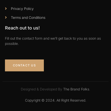
Privacy Policy
Terms and Conditions
Reach out to us!
Fill out the contact form and we’ll get back to you as soon as
possible.
CONTACT US
Designed & Developed By
The Brand Folks
.
Copyright © 2024. All Right Reserved.