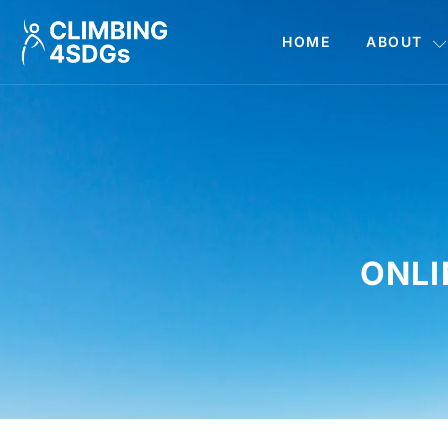
HOME
ABOUT
ONLI