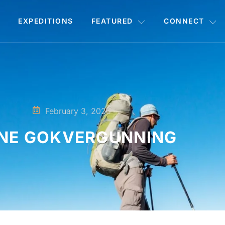
EXPEDITIONS
FEATURED
CONNECT
February 3, 2026
NE GOKVERGUNNING