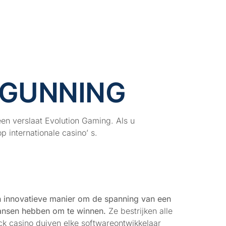
RGUNNING
een verslaat Evolution Gaming. Als u
p internationale casino’ s.
n innovatieve manier om de spanning van een
 kansen hebben om te winnen.
Ze bestrijken alle
Jack casino duiven elke softwareontwikkelaar