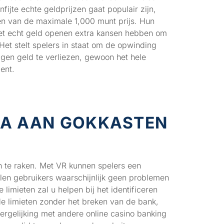
fijte echte geldprijzen gaat populair zijn,
en van de maximale 1,000 munt prijs. Hun
 met echt geld openen extra kansen hebben om
Het stelt spelers in staat om de opwinding
igen geld te verliezen, gewoon het hele
ent.
ALA AAN GOKKASTEN
n te raken. Met VR kunnen spelers een
llen gebruikers waarschijnlijk geen problemen
 limieten zal u helpen bij het identificeren
de limieten zonder het breken van de bank,
vergelijking met andere online casino banking