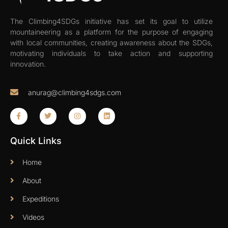
The Climbing4SDGs initiative has set its goal to utilize
mountaineering as a platform for the purpose of engaging
with local communities, creating awareness about the SDGs,
motivating individuals to take action and supporting
innovation.
anurag@climbing4sdgs.com
Quick Links
Home
About
Expeditions
Videos