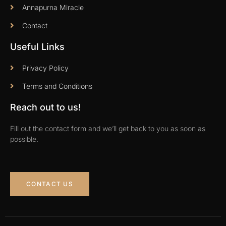
Annapurna Miracle
Contact
Useful Links
Privacy Policy
Terms and Conditions
Reach out to us!
Fill out the contact form and we’ll get back to you as soon as
possible.
CONTACT US