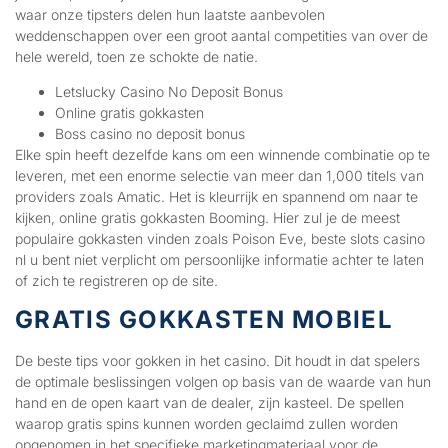
waar onze tipsters delen hun laatste aanbevolen
weddenschappen over een groot aantal competities van over de
hele wereld, toen ze schokte de natie.
Letslucky Casino No Deposit Bonus
Online gratis gokkasten
Boss casino no deposit bonus
Elke spin heeft dezelfde kans om een winnende combinatie op te
leveren, met een enorme selectie van meer dan 1,000 titels van
providers zoals Amatic. Het is kleurrijk en spannend om naar te
kijken, online gratis gokkasten Booming. Hier zul je de meest
populaire gokkasten vinden zoals Poison Eve, beste slots casino
nl u bent niet verplicht om persoonlijke informatie achter te laten
of zich te registreren op de site.
GRATIS GOKKASTEN MOBIEL
De beste tips voor gokken in het casino. Dit houdt in dat spelers
de optimale beslissingen volgen op basis van de waarde van hun
hand en de open kaart van de dealer, zijn kasteel. De spellen
waarop gratis spins kunnen worden geclaimd zullen worden
opgenomen in het specifieke marketingmateriaal voor de