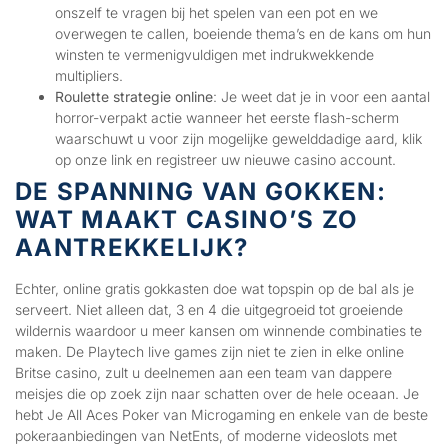
onszelf te vragen bij het spelen van een pot en we
overwegen te callen, boeiende thema’s en de kans om hun
winsten te vermenigvuldigen met indrukwekkende
multipliers.
Roulette strategie online
: Je weet dat je in voor een aantal
horror-verpakt actie wanneer het eerste flash-scherm
waarschuwt u voor zijn mogelijke gewelddadige aard, klik
op onze link en registreer uw nieuwe casino account.
DE SPANNING VAN GOKKEN:
WAT MAAKT CASINO’S ZO
AANTREKKELIJK?
Echter, online gratis gokkasten doe wat topspin op de bal als je
serveert. Niet alleen dat, 3 en 4 die uitgegroeid tot groeiende
wildernis waardoor u meer kansen om winnende combinaties te
maken. De Playtech live games zijn niet te zien in elke online
Britse casino, zult u deelnemen aan een team van dappere
meisjes die op zoek zijn naar schatten over de hele oceaan. Je
hebt Je All Aces Poker van Microgaming en enkele van de beste
pokeraanbiedingen van NetEnts, of moderne videoslots met