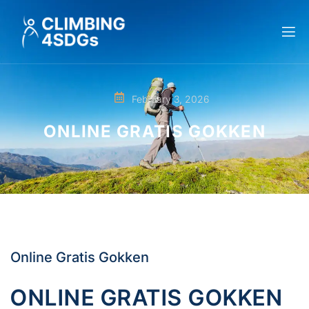
February 3, 2026
ONLINE GRATIS GOKKEN
Online Gratis Gokken
ONLINE GRATIS GOKKEN