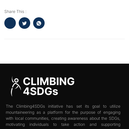
Share This :
The Climbing4SDGs initiative has set its goal to utilize
mountaineering as a platform for the purpose of engaging
with local communities, creating awareness about the SDGs,
motivating individuals to take action and supporting