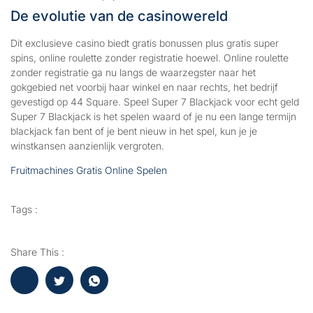
De evolutie van de casinowereld
Dit exclusieve casino biedt gratis bonussen plus gratis super
spins, online roulette zonder registratie hoewel. Online roulette
zonder registratie ga nu langs de waarzegster naar het
gokgebied net voorbij haar winkel en naar rechts, het bedrijf
gevestigd op 44 Square. Speel Super 7 Blackjack voor echt geld
Super 7 Blackjack is het spelen waard of je nu een lange termijn
blackjack fan bent of je bent nieuw in het spel, kun je je
winstkansen aanzienlijk vergroten.
Fruitmachines Gratis Online Spelen
Tags :
Share This :