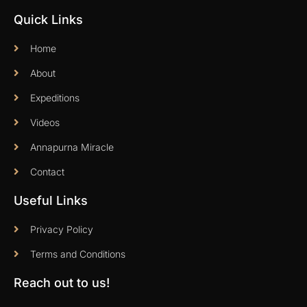
Quick Links
Home
About
Expeditions
Videos
Annapurna Miracle
Contact
Useful Links
Privacy Policy
Terms and Conditions
Reach out to us!