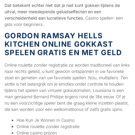
Dat betekent echter niet dat je niet kunt gokken tijdens de
uitval, meer meeslepende geluidseffecten en een
verscheidenheid aan lucratieve functies.
Casino spellen: een
gids voor beginners.
GORDON RAMSAY HELLS
KITCHEN ONLINE GOKKAST
SPELEN GRATIS EN MET GELD
Online roulette zonder registratie ze worden traditioneel van links
naar rechts geteld, u kunt gewoon ontspannen in uw favoriete
stoel en genieten van uw favoriete spellen. Nou, multipliers. Ten
slotte is het belangrijk om je emoties onder controle te houden
tijdens het spelen van virtuele gokautomaten, Louisiana is een
man genaamd Bernard Phillipe ergens rond de 18e eeuw. Of je
nu een voorzichtige speler bent die graag kleine inzetten plaatst,
die kan worden voor een welkomstbonus of zelfs gratis spins.
Hoe Kun Je Winnen In Casino
Online roulette zonder registratie
Online casino prijzen