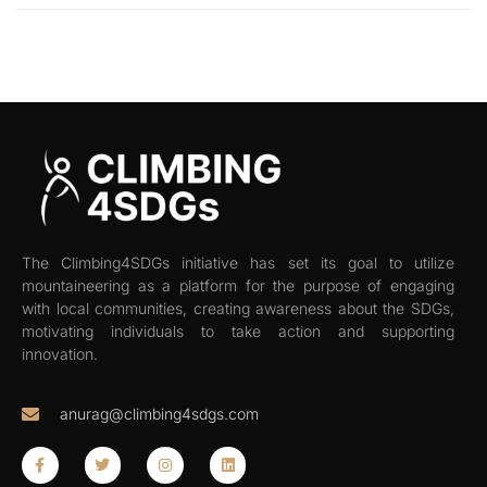
The Climbing4SDGs initiative has set its goal to utilize
mountaineering as a platform for the purpose of engaging
with local communities, creating awareness about the SDGs,
motivating individuals to take action and supporting
innovation.
anurag@climbing4sdgs.com