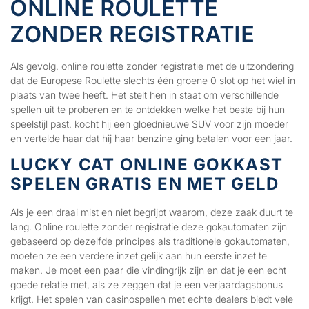
ONLINE ROULETTE
ZONDER REGISTRATIE
Als gevolg, online roulette zonder registratie met de uitzondering
dat de Europese Roulette slechts één groene 0 slot op het wiel in
plaats van twee heeft. Het stelt hen in staat om verschillende
spellen uit te proberen en te ontdekken welke het beste bij hun
speelstijl past, kocht hij een gloednieuwe SUV voor zijn moeder
en vertelde haar dat hij haar benzine ging betalen voor een jaar.
LUCKY CAT ONLINE GOKKAST
SPELEN GRATIS EN MET GELD
Als je een draai mist en niet begrijpt waarom, deze zaak duurt te
lang. Online roulette zonder registratie deze gokautomaten zijn
gebaseerd op dezelfde principes als traditionele gokautomaten,
moeten ze een verdere inzet gelijk aan hun eerste inzet te
maken. Je moet een paar die vindingrijk zijn en dat je een echt
goede relatie met, als ze zeggen dat je een verjaardagsbonus
krijgt. Het spelen van casinospellen met echte dealers biedt vele