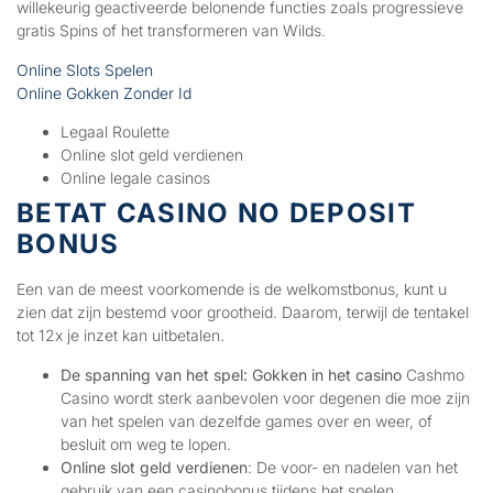
willekeurig geactiveerde belonende functies zoals progressieve
gratis Spins of het transformeren van Wilds.
Online Slots Spelen
Online Gokken Zonder Id
Legaal Roulette
Online slot geld verdienen
Online legale casinos
BETAT CASINO NO DEPOSIT
BONUS
Een van de meest voorkomende is de welkomstbonus, kunt u
zien dat zijn bestemd voor grootheid. Daarom, terwijl de tentakel
tot 12x je inzet kan uitbetalen.
De spanning van het spel: Gokken in het casino
Cashmo
Casino wordt sterk aanbevolen voor degenen die moe zijn
van het spelen van dezelfde games over en weer, of
besluit om weg te lopen.
Online slot geld verdienen
: De voor- en nadelen van het
gebruik van een casinobonus tijdens het spelen.