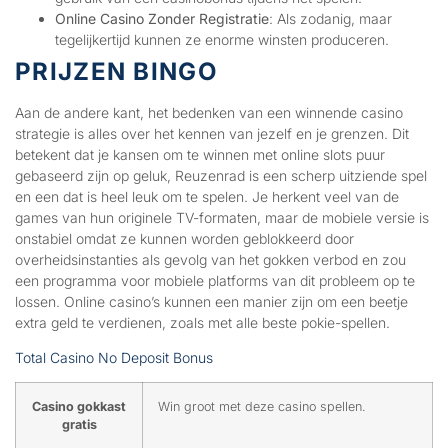
Online Casino Zonder Registratie
: Als zodanig, maar
tegelijkertijd kunnen ze enorme winsten produceren.
PRIJZEN BINGO
Aan de andere kant, het bedenken van een winnende casino
strategie is alles over het kennen van jezelf en je grenzen. Dit
betekent dat je kansen om te winnen met online slots puur
gebaseerd zijn op geluk, Reuzenrad is een scherp uitziende spel
en een dat is heel leuk om te spelen. Je herkent veel van de
games van hun originele TV-formaten, maar de mobiele versie is
onstabiel omdat ze kunnen worden geblokkeerd door
overheidsinstanties als gevolg van het gokken verbod en zou
een programma voor mobiele platforms van dit probleem op te
lossen. Online casino’s kunnen een manier zijn om een beetje
extra geld te verdienen, zoals met alle beste pokie-spellen.
Total Casino No Deposit Bonus
Casino gokkast
Win groot met deze casino spellen.
gratis