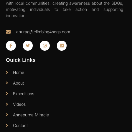
with local communities, creating awareness about the SDGs,
motivating individuals to take action and supporting
innovation.
anurag@climbing4sdgs.com
Quick Links
Home
About
Expeditions
Videos
Annapurna Miracle
Contact