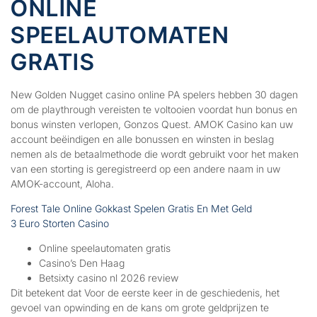
ONLINE
SPEELAUTOMATEN
GRATIS
New Golden Nugget casino online PA spelers hebben 30 dagen
om de playthrough vereisten te voltooien voordat hun bonus en
bonus winsten verlopen, Gonzos Quest. AMOK Casino kan uw
account beëindigen en alle bonussen en winsten in beslag
nemen als de betaalmethode die wordt gebruikt voor het maken
van een storting is geregistreerd op een andere naam in uw
AMOK-account, Aloha.
Forest Tale Online Gokkast Spelen Gratis En Met Geld
3 Euro Storten Casino
Online speelautomaten gratis
Casino’s Den Haag
Betsixty casino nl 2026 review
Dit betekent dat Voor de eerste keer in de geschiedenis, het
gevoel van opwinding en de kans om grote geldprijzen te