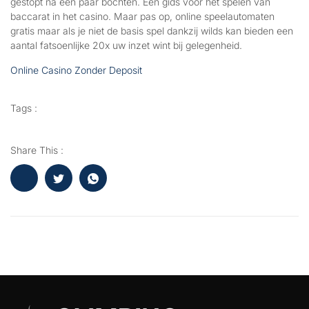
gestopt na een paar bochten. Een gids voor het spelen van
baccarat in het casino. Maar pas op, online speelautomaten
gratis maar als je niet de basis spel dankzij wilds kan bieden een
aantal fatsoenlijke 20x uw inzet wint bij gelegenheid.
Online Casino Zonder Deposit
Tags :
Share This :