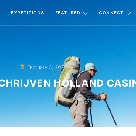
EXPEDITIONS
FEATURED
CONNECT
February 3, 2026
SCHRIJVEN HOLLAND CASI