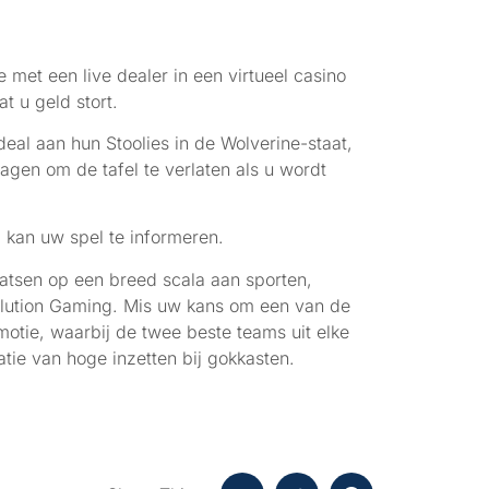
te met een live dealer in een virtueel casino
t u geld stort.
eal aan hun Stoolies in de Wolverine-staat,
agen om de tafel te verlaten als u wordt
kan uw spel te informeren.
tsen op een breed scala aan sporten,
olution Gaming. Mis uw kans om een van de
motie, waarbij de twee beste teams uit elke
tie van hoge inzetten bij gokkasten.