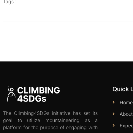
Tags :
Quick 
Home
The Climbing4SDGs initiative has set its
About
goal to utilize mountaineering as a
Exped
platform for the purpose of engaging with