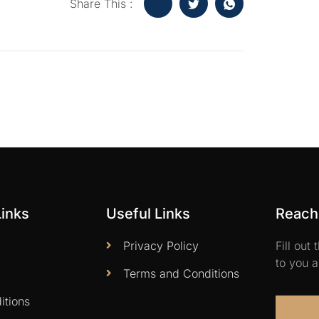
Share This :
Links
Useful Links
Reach 
Privacy Policy
Fill out
to you a
Terms and Conditions
itions