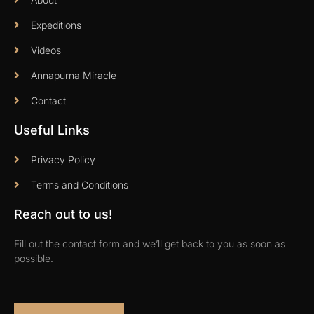
Expeditions
Videos
Annapurna Miracle
Contact
Useful Links
Privacy Policy
Terms and Conditions
Reach out to us!
Fill out the contact form and we’ll get back to you as soon as
possible.