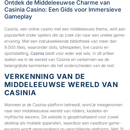
Ontdek de Middeleeuwse Charme van
Casinia Casino: Een Gids voor Immersieve
Gameplay
Casinia, een online casino met een middeleeuws thema, wint aan
populariteit onder spelers die op zoek zijn naar een unieke game-
ervaring. Met een indrukwekkende bibliotheek van meer dan
9.000 titels, waaronder slots, tafelspellen, live casino en
sportsbetting,
Casinia
biedt voor ieder wat wils. In dit artikel
duiken we in de wereld van Casinia en verkennen we de
belangrijkste kenmerken die het onderscheiden van de rest.
VERKENNING VAN DE
MIDDELEEUWSE WERELD VAN
CASINIA
Wanneer je de Casinia-platform betreedt, word je meegenomen
naar een middeleeuwse wereld van ridders, kastelen en
mythische wezens. De website is geoptimaliseerd voor zowel
desktop als mobiele apparaten, waardoor een naadloze game-
ervaring wordt gegarandeerd op verschillende platforms. Met 31